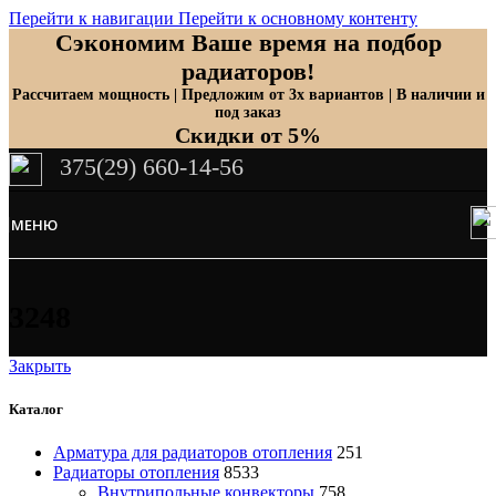
Перейти к навигации
Перейти к основному контенту
Сэкономим Ваше время на подбор
радиаторов!
Рассчитаем мощность | Предложим от 3х вариантов | В наличии и
под заказ
Скидки от 5%
375(29) 660-14-56
МЕНЮ
3248
Закрыть
Каталог
Арматура для радиаторов отопления
251
Радиаторы отопления
8533
Внутрипольные конвекторы
758