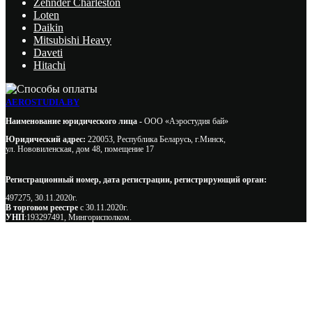
Zehnder Charleston
Loten
Daikin
Mitsubishi Heavy
Daveti
Hitachi
AEROSTUDIA.BY
Наименование юридического лица -
ООО «Аэростудия бай»
Юридический адрес:
220053, Республика Беларусь, г.Минск,
ул. Нововиленская, дом 48, помещение 17
Регистрационный номер, дата регистрации, регистрирующий орган:
497275, 30.11.2020г.
В торговом реестре
с 30.11.2020г.
УНП
:193297491, Мингорисполком.