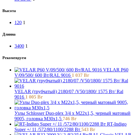
Высота
120
1
Длинна
3400
1
Рекомендуем
VELAR P60
V/09/500/ 600 Bт/RAL 9016
1 037
Br
VELAR (трубчатый) 2180/07 /V50/1800/ 1575 Bт/ Ral
9016
1 005
Br
Узлы Schlosser Duo-plex 3/4 x M22x1,5, черный матовый
9005, головка М30х1,5
746
Br
RT-Indigo
Super +/ 11 /572/80/1100/2288 Вт
543
Br
VELAR