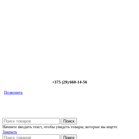
Сэкономьте Ваше время на подбор
радиаторов!
Позвоните и мы: - рассчитаем требуемую мощность; -
предложим от 3х вариантов в разном дизайне и ценовом
диапазоне; - большой выбор в наличии и под заказ;
Позвоните сейчас и получите скидку от
5%
+375 (29) 660-14-56
Позвонить
Поиск
Начните вводить текст, чтобы увидеть товары, которые вы ищете.
Закрыть
Поиск