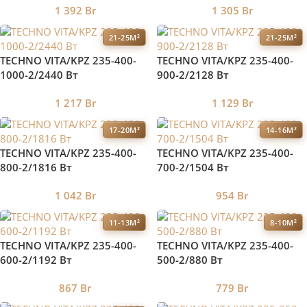
1 392
Br
1 305
Br
21-25М²
21-25М²
TECHNO VITA/KPZ 235-400-
TECHNO VITA/KPZ 235-400-
1000-2/2440 Вт
900-2/2128 Вт
1 217
Br
1 129
Br
17-20М²
14-16М²
TECHNO VITA/KPZ 235-400-
TECHNO VITA/KPZ 235-400-
800-2/1816 Вт
700-2/1504 Вт
1 042
Br
954
Br
11-13М²
8-10М²
TECHNO VITA/KPZ 235-400-
TECHNO VITA/KPZ 235-400-
600-2/1192 Вт
500-2/880 Вт
867
Br
779
Br