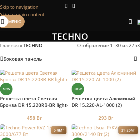
Skip to navigation
Сэкономим Ваше время на подбор
Skip to main content
радиаторов!
МЕНЮ
Рассчитаем мощность | Предложим от 3х вариантов | В
наличии и под заказ
TECHNO
Скидки от 5%
Главная
»
TECHNO
Отображение 1–30 из 2753
Боковая панель
NEW
NEW
Решетка цвета Светлая
Решетка цвета Алюминий
Бронза DR 15.220RB-BR light-
DR 15.220-AL-1000 (2)
r
458
Br
293
Br
5-8М²
21-25М²