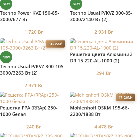
NEW
NEW
Techno Power KVZ 150-85-
Techno Usual P/KVZ 300-85-
3000/677 Вт
3000/2140 Вт (2)
1 720
Br
2 931
Br
31-35М²
Решетка цвета Алюминий
NEW
DR 15.220-AL-1000 (2)
Techno Usual P/KVZ 300-105-
3000/3263 Вт (2)
294
Br
2 971
Br
17-20М²
Решетка РРА (RRAp) 250-
Mohlenhoff QSKM 195-66-
1000 белая
2200/1888 Вт
240
Br
4 478
Br