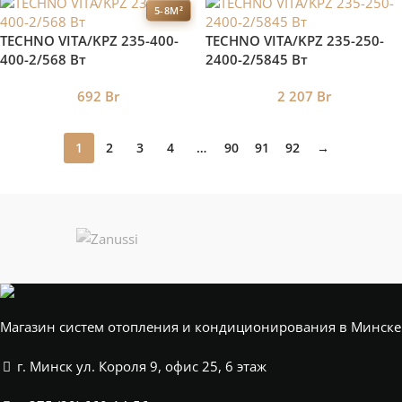
5-8М²
TECHNO VITA/KPZ 235-400-
TECHNO VITA/KPZ 235-250-
400-2/568 Вт
2400-2/5845 Вт
692
Br
2 207
Br
1
2
3
4
…
90
91
92
→
Магазин систем отопления и кондиционирования в Минске
г. Минск ул. Короля 9, офис 25, 6 этаж