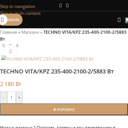
Skip to navigation
Сэкономим Ваше время на подбор
Skip to main content
радиаторов!
МЕНЮ
Рассчитаем мощность | Предложим от 3х вариантов | В
наличии и под заказ
Главная
»
Магазин
»
TECHNO VITA/KPZ 235-400-2100-2/5883
Скидки от 5%
Вт
Нажмите, чтобы увеличить
TECHNO VITA/KPZ 235-400-2100-2/5883 Вт
2 180
Br
-
+
В КОРЗИНУ
Нужна помощь? Отправь заявку и мы перезвоним в