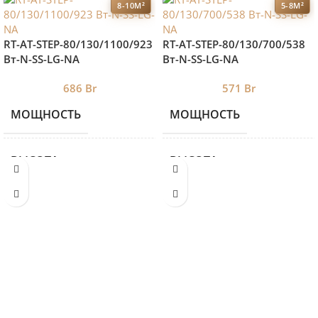
8-10М²
5-8М²
RT-AT-STEP-80/130/1100/923
RT-AT-STEP-80/130/700/538
Вт-N-SS-LG-NA
Вт-N-SS-LG-NA
686
Br
571
Br
МОЩНОСТЬ
МОЩНОСТЬ
923
ВЫСОТА
ВЫСОТА
80
ДЛИНА
ДЛИНА
1100
ЦВЕТ 2
ЦВЕТ 2
SS
ШИРИНА
ШИРИНА
130