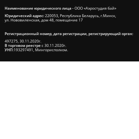
Наименование юридического лица -
ООО «Аэростудия бай»
Юридический адрес:
220053, Республика Беларусь, г.Минск,
ул. Нововиленская, дом 48, помещение 17
Регистрационный номер, дата регистрации, регистрирующий орган:
497275, 30.11.2020г.
В торговом реестре
с 30.11.2020г.
УНП
:193297491, Мингорисполком.
Сэкономьте Ваше время на подбор
радиаторов!
Позвоните и мы: - рассчитаем требуемую
мощность; - предложим от 3х вариантов в разном