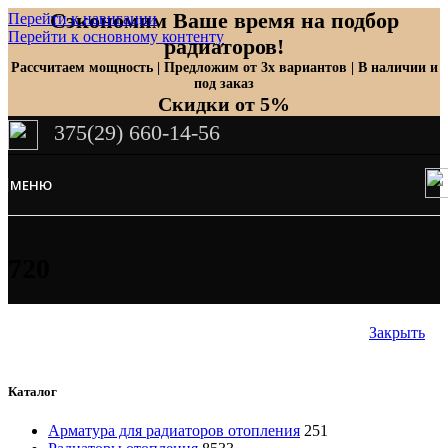
Сэкономим Ваше время на подбор
Перейти к навигации
Перейти к основному контенту
радиаторов!
Рассчитаем мощность | Предложим от 3х вариантов | В наличии и
под заказ
Скидки от 5%
375(29) 660-14-56
МЕНЮ
720
Закрыть
Каталог
Арматура для радиаторов отопления
251