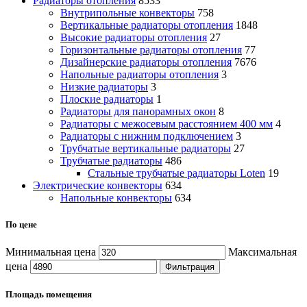
Радиаторы отопления
8533
Внутрипольные конвекторы
758
Вертикальные радиаторы отопления
1848
Высокие радиаторы отопления
27
Горизонтальные радиаторы отопления
77
Дизайнерские радиаторы отопления
7676
Напольные радиаторы отопления
3
Низкие радиаторы
3
Плоские радиаторы
1
Радиаторы для панорамных окон
8
Радиаторы с межосевым расстоянием 400 мм
4
Радиаторы с нижним подключением
3
Трубчатые вертикальные радиаторы
27
Трубчатые радиаторы
486
Cтальные трубчатые радиаторы Loten
19
Электрические конвекторы
634
Напольные конвекторы
634
По цене
Минимальная цена
Максимальная
цена
Фильтрация
Площадь помещения