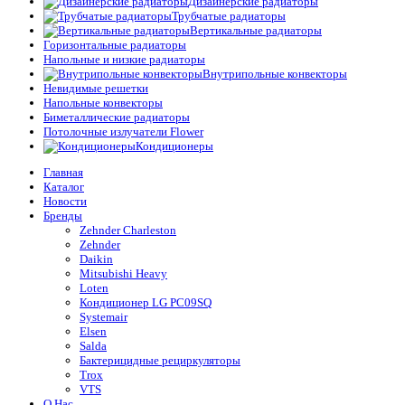
Дизайнерские радиаторы
Трубчатые радиаторы
Вертикальные радиаторы
Горизонтальные радиаторы
Напольные и низкие радиаторы
Внутрипольные конвекторы
Невидимые решетки
Напольные конвекторы
Биметаллические радиаторы
Потолочные излучатели Flower
Кондиционеры
Главная
Каталог
Новости
Бренды
Zehnder Charleston
Zehnder
Daikin
Mitsubishi Heavy
Loten
Кондиционер LG PC09SQ
Systemair
Elsen
Salda
Бактерицидные рециркуляторы
Trox
VTS
О Нас