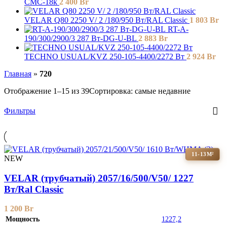
CMС-18k
2 400
Br
VELAR Q80 2250 V/ 2 /180/950 Вт/RAL Classic
1 803
Br
RT-A-
190/300/2900/3 287 Вт-DG-U-BL
2 883
Br
TECHNO USUAL/KVZ 250-105-4400/2272 Вт
2 924
Br
Главная
»
720
Отображение 1–15 из 39
Сортировка: самые недавние
Фильтры
11-13М²
NEW
VELAR (трубчатый) 2057/16/500/V50/ 1227
Bт/Ral Classic
1 200
Br
Мощность
1227,2