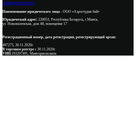
AEROSTUDIA.BY
Наименование юридического лица -
ООО «Аэростудия бай»
Юридический адрес:
220053, Республика Беларусь, г.Минск,
ул. Нововиленская, дом 48, помещение 17
Регистрационный номер, дата регистрации, регистрирующий орган:
497275, 30.11.2020г.
В торговом реестре
с 30.11.2020г.
УНП
:193297491, Мингорисполком.
Сэкономьте Ваше время на подбор
радиаторов!
Позвоните и мы: - рассчитаем требуемую мощность; -
предложим от 3х вариантов в разном дизайне и ценовом
диапазоне; - большой выбор в наличии и под заказ;