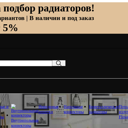
 подбор радиаторов!
риантов | В наличии и под заказ
т 5%
ные и
Невидимые
Напольные
Биметаллические
Пото
решетки
конвекторы
радиаторы
излу
оры
Flow
Внутрипольные
конвекторы