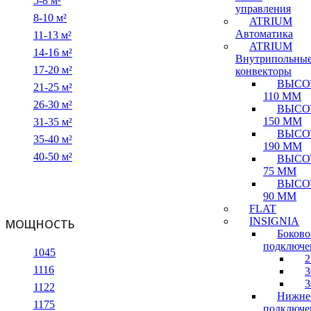
5-8 м²
управления
8-10 м²
ATRIUM
Автоматика
11-13 м²
ATRIUM
14-16 м²
Внутрипольны
17-20 м²
конвекторы
ВЫСО
21-25 м²
110 ММ
26-30 м²
ВЫСО
150 ММ
31-35 м²
ВЫСО
35-40 м²
190 ММ
40-50 м²
ВЫСО
75 ММ
ВЫСО
90 ММ
FLAT
INSIGNIA
МОЩНОСТЬ
Боково
подключе
1045
2
1116
3
3
1122
Нижне
1175
подключе