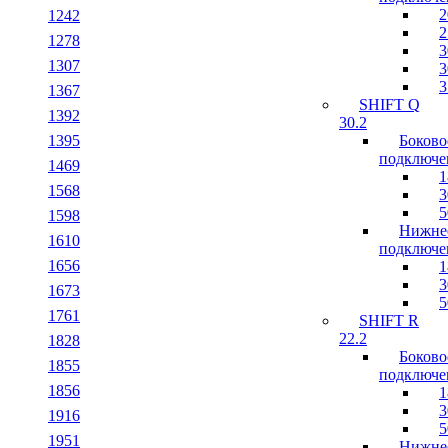
2
1242
2
1278
3
1307
3
3
1367
SHIFT Q
1392
30.2
1395
Боково
подключе
1469
1
1568
3
5
1598
Нижне
1610
подключе
1656
1
3
1673
5
1761
SHIFT R
22.2
1828
Боково
1855
подключе
1856
1
3
1916
5
1951
Нижне