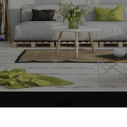
t
е
2200