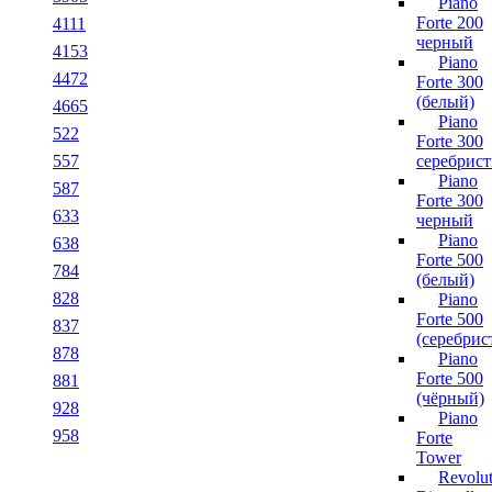
Piano
Forte 200
4111
черный
4153
Piano
4472
Forte 300
(белый)
4665
Piano
522
Forte 300
557
серебрис
Piano
587
Forte 300
633
черный
Piano
638
Forte 500
784
(белый)
828
Piano
Forte 500
837
(серебрис
878
Piano
Forte 500
881
(чёрный)
928
Piano
958
Forte
Tower
Revolut