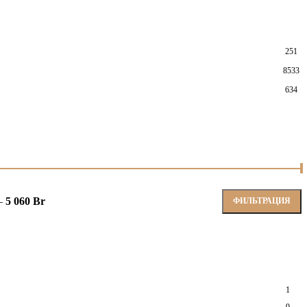
251
8533
634
—
5 060 Br
ФИЛЬТРАЦИЯ
1
9