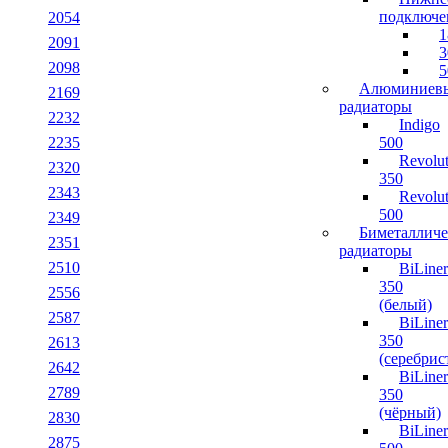
подключе
2054
1
2091
3
2098
5
Алюминиев
2169
радиаторы
2232
Indigo
2235
500
Revolut
2320
350
2343
Revolut
500
2349
Биметалличе
2351
радиаторы
2510
BiLiner
350
2556
(белый)
2587
BiLiner
350
2613
(серебрис
2642
BiLiner
2789
350
(чёрный)
2830
BiLiner
2875