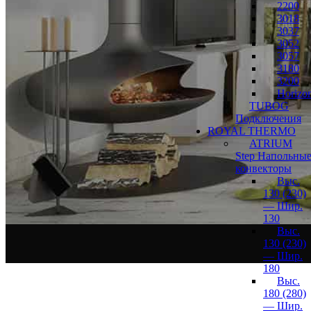
2200
3018
3037
3052
3057
3180
3200
Horizon
TUBOG
Подключения
ROYAL THERMO
ATRIUM
Step Напольны
конвекторы
Выс.
130 (230)
— Шир.
130
Выс.
130 (230)
— Шир.
180
Выс.
180 (280)
— Шир.