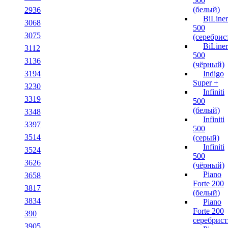
500
(белый)
2936
BiLiner
3068
500
3075
(серебрис
BiLiner
3112
500
3136
(чёрный)
3194
Indigo
Super +
3230
Infiniti
3319
500
(белый)
3348
Infiniti
3397
500
3514
(серый)
Infiniti
3524
500
3626
(чёрный)
Piano
3658
Forte 200
3817
(белый)
3834
Piano
Forte 200
390
серебрис
3905