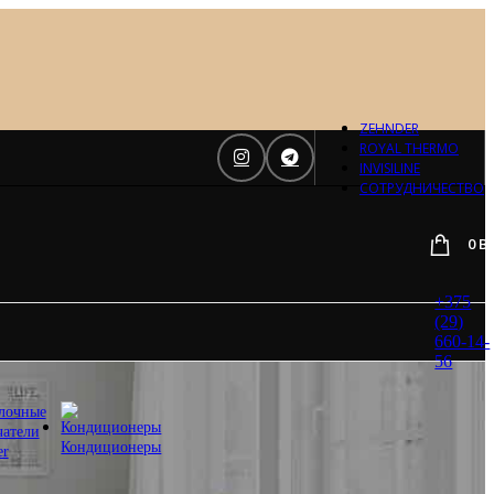
Отопление
Zehnder
Zehnder
Charleston
Loten
ZEHNDER
Daveti
ROYAL THERMO
Royal
INVISILINE
Thermo
СОТРУДНИЧЕСТВО
Кондиционеры
0
B
Daikin
Mitsubishi
Heavy
+375
Hitachi
(29)
Mitsubishi
660-14-
Electric
56
LG
лочные
Все бренды
чатели
Вентиляция
Кондиционеры
er
Invisiline
Muno Air