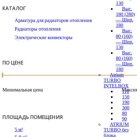
130
КАТАЛОГ
Выс.
180 (280)
— Шир.
Арматура для радиаторов отопления
180
Радиаторы отопления
Выс.
80 (160)
Электрические конвекторы
— Шир.
130
Выс.
80 (160)
ПО ЦЕНЕ
— Шир.
180
Atrium
TURBO
INTELBOX
Минимальная цена
Максим
110
150
190
300
80
ПЛОЩАДЬ ПОМЕЩЕНИЯ
90
ATRIUM
5 м²
TURBO без
блока