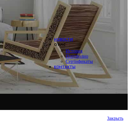
Systemair
Trox
Salda
VTS
НОВОСТИ
О НАС
История
Портфолио
Сертификаты
КОНТАКТЫ
Закрыть