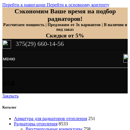
Перейти к навигации
Перейти к основному контенту
Сэкономим Ваше время на подбор
радиаторов!
Рассчитаем мощность | Предложим от 3х вариантов | В наличии и
под заказ
Скидки от 5%
375(29) 660-14-56
МЕНЮ
654
Закрыть
Каталог
Арматура для радиаторов отопления
251
Радиаторы отопления
8533
Внутрипольные конвекторы
758