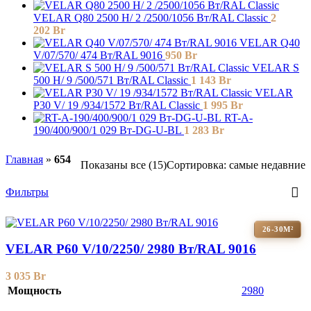
VELAR Q80 2500 H/ 2 /2500/1056 Вт/RAL Classic
2
202
Br
VELAR Q40
V/07/570/ 474 Bт/RAL 9016
950
Br
VELAR S
500 H/ 9 /500/571 Вт/RAL Classic
1 143
Br
VELAR
P30 V/ 19 /934/1572 Вт/RAL Classic
1 995
Br
RT-A-
190/400/900/1 029 Вт-DG-U-BL
1 283
Br
Главная
»
654
Показаны все (15)
Сортировка: самые недавние
Фильтры
26-30М²
VELAR P60 V/10/2250/ 2980 Bт/RAL 9016
3 035
Br
Мощность
2980