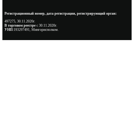
Регистрационный номер, дата регистрации, регистрирующий орган:
497275, 30.11.2020г.
В торговом реестре
с 30.11.2020г.
УНП
:193297491, Мингорисполком.
Сэкономьте Ваше время на подбор
радиаторов!
Позвоните и мы: - рассчитаем требуемую мощность; -
предложим от 3х вариантов в разном дизайне и ценовом
диапазоне; - большой выбор в наличии и под заказ;
Позвоните сейчас и получите скидку от