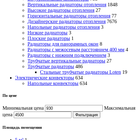
Вертикальные радиаторы отопления
1848
Высокие радиаторы отопления
27
Горизонтальные радиаторы отопления
77
Дизайнерские радиаторы отопления
7676
Напольные радиаторы отопления
3
Низкие радиаторы
3
Плоские радиаторы
1
Радиаторы для панорамных окон
8
Радиаторы с межосевым расстоянием 400 мм
4
Радиаторы с нижним подключением
3
Трубчатые вертикальные радиаторы
27
Трубчатые радиаторы
486
Cтальные трубчатые радиаторы Loten
19
Электрические конвекторы
634
Напольные конвекторы
634
По цене
Минимальная цена
Максимальная
цена
Фильтрация
Площадь помещения
5 м²
1