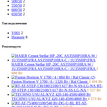
500/50
2
550/50
2
600/50
2
650/50
2
Тип подключения
V001
2
Нижнее
8
Рекомендуем
HAIER Серия Stellar HP -20С AS35SHP1HRA-W /
1U35SHP1FRA AS35SHP1HRA-C / 1U35SHP1FRA
2
680
Br
Fusion Horizon V 1700 / 6 / 1326 Вт / Ral Classic
1 416
Br
RT-
AT-STEP-130/180/2100/3 617 Вт-N-SS-LG-NA
1 527
Br
TECHNO USUAL/KVZ 420-140-4500/4869 Вт
6 573
Br
RT-AT-