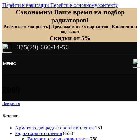
Перейти к навигации
Перейти к основному контенту
Сэкономим Ваше время на подбор
радиаторов!
Рассчитаем мощность | Предложим от 3х вариантов | В наличии и
под заказ
Скидки от 5%
375(29) 660-14-56
МЕНЮ
2000
Закрыть
Каталог
Арматура для радиаторов отопления
251
Радиаторы отопления
8533
Внутрипольные конвекторы
758