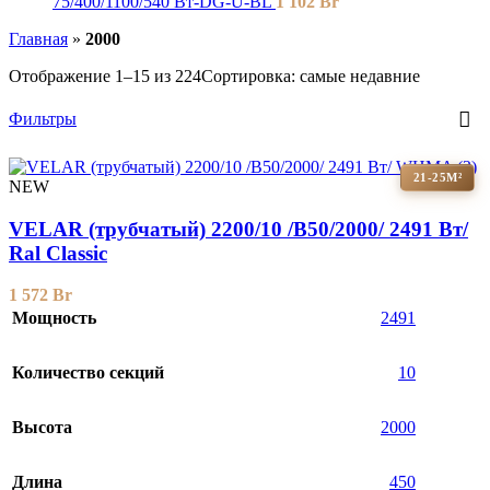
75/400/1100/540 Вт-DG-U-BL
1 102
Br
Главная
»
2000
Отображение 1–15 из 224
Сортировка: самые недавние
Фильтры
21-25М²
NEW
VELAR (трубчатый) 2200/10 /B50/2000/ 2491 Bт/
Ral Classic
1 572
Br
Мощность
2491
Количество секций
10
Высота
2000
Длина
450