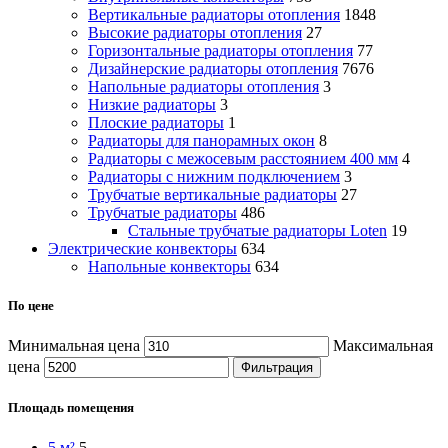
Вертикальные радиаторы отопления
1848
Высокие радиаторы отопления
27
Горизонтальные радиаторы отопления
77
Дизайнерские радиаторы отопления
7676
Напольные радиаторы отопления
3
Низкие радиаторы
3
Плоские радиаторы
1
Радиаторы для панорамных окон
8
Радиаторы с межосевым расстоянием 400 мм
4
Радиаторы с нижним подключением
3
Трубчатые вертикальные радиаторы
27
Трубчатые радиаторы
486
Cтальные трубчатые радиаторы Loten
19
Электрические конвекторы
634
Напольные конвекторы
634
По цене
Минимальная цена
Максимальная
цена
Фильтрация
Площадь помещения
5 м²
5