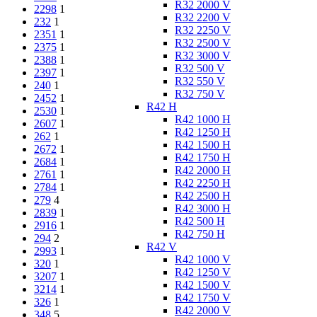
R32 2000 V
2298
1
R32 2200 V
232
1
R32 2250 V
2351
1
R32 2500 V
2375
1
R32 3000 V
2388
1
R32 500 V
2397
1
R32 550 V
240
1
R32 750 V
2452
1
R42 H
2530
1
R42 1000 H
2607
1
R42 1250 H
262
1
R42 1500 H
2672
1
R42 1750 H
2684
1
R42 2000 H
2761
1
R42 2250 H
2784
1
R42 2500 H
279
4
R42 3000 H
2839
1
R42 500 H
2916
1
R42 750 H
294
2
R42 V
2993
1
R42 1000 V
320
1
R42 1250 V
3207
1
R42 1500 V
3214
1
R42 1750 V
326
1
R42 2000 V
348
5