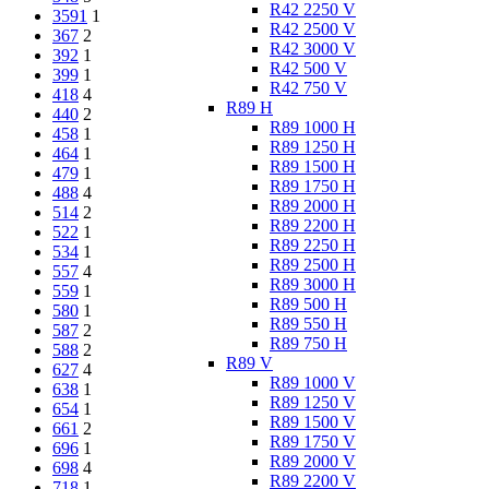
R42 2250 V
3591
1
R42 2500 V
367
2
R42 3000 V
392
1
R42 500 V
399
1
R42 750 V
418
4
R89 H
440
2
R89 1000 H
458
1
R89 1250 H
464
1
R89 1500 H
479
1
R89 1750 H
488
4
R89 2000 H
514
2
R89 2200 H
522
1
R89 2250 H
534
1
R89 2500 H
557
4
R89 3000 H
559
1
R89 500 H
580
1
R89 550 H
587
2
R89 750 H
588
2
R89 V
627
4
R89 1000 V
638
1
R89 1250 V
654
1
R89 1500 V
661
2
R89 1750 V
696
1
R89 2000 V
698
4
R89 2200 V
718
1