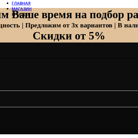
ГЛАВНАЯ
МАГАЗИН
м Ваше время на подбор ра
БРЕНДЫ
Отопление
ность | Предложим от 3х вариантов | В нали
Скидки от 5%
Zehnder
Zehnder Charleston
Loten
Daveti
Royal Thermo
Кондиционеры
Daikin
Mitsubishi Heavy
Hitachi
Mitsubishi Electric
LG
Все бренды
Вентиляция
Invisiline
Muno Air
Systemair