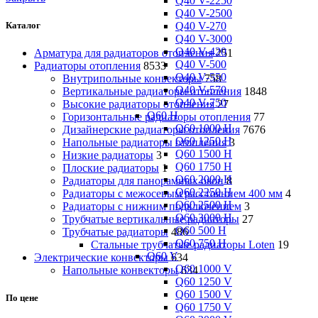
Q40 V-2250
Q40 V-2500
Q40 V-270
Каталог
Q40 V-3000
Q40 V-420
Арматура для радиаторов отопления
251
Q40 V-500
Радиаторы отопления
8533
Q40 V-550
Внутрипольные конвекторы
758
Q40 V-570
Вертикальные радиаторы отопления
1848
Q40 V-750
Высокие радиаторы отопления
27
Q60 H
Горизонтальные радиаторы отопления
77
Q60 1000 H
Дизайнерские радиаторы отопления
7676
Q60 1250 H
Напольные радиаторы отопления
3
Q60 1500 H
Низкие радиаторы
3
Q60 1750 H
Плоские радиаторы
1
Q60 2000 H
Радиаторы для панорамных окон
8
Q60 2250 H
Радиаторы с межосевым расстоянием 400 мм
4
Q60 2500 H
Радиаторы с нижним подключением
3
Q60 3000 H
Трубчатые вертикальные радиаторы
27
Q60 500 H
Трубчатые радиаторы
486
Q60 750 H
Cтальные трубчатые радиаторы Loten
19
Q60 V
Электрические конвекторы
634
Q60 1000 V
Напольные конвекторы
634
Q60 1250 V
Q60 1500 V
По цене
Q60 1750 V