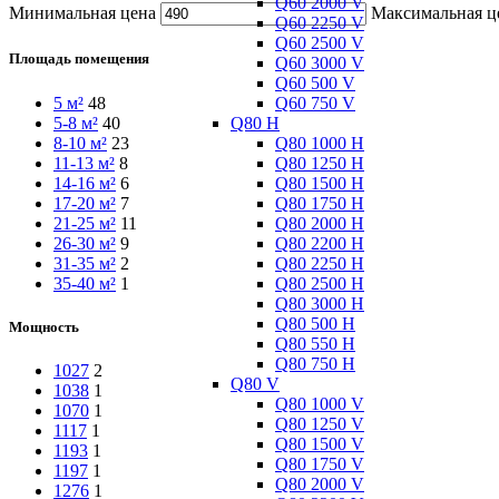
Q60 2000 V
Минимальная цена
Максимальная ц
Q60 2250 V
Q60 2500 V
Площадь помещения
Q60 3000 V
Q60 500 V
Q60 750 V
5 м²
48
Q80 H
5-8 м²
40
Q80 1000 H
8-10 м²
23
Q80 1250 H
11-13 м²
8
Q80 1500 H
14-16 м²
6
Q80 1750 H
17-20 м²
7
Q80 2000 H
21-25 м²
11
Q80 2200 H
26-30 м²
9
Q80 2250 H
31-35 м²
2
Q80 2500 H
35-40 м²
1
Q80 3000 H
Q80 500 H
Мощность
Q80 550 H
Q80 750 H
1027
2
Q80 V
1038
1
Q80 1000 V
1070
1
Q80 1250 V
1117
1
Q80 1500 V
1193
1
Q80 1750 V
1197
1
Q80 2000 V
1276
1