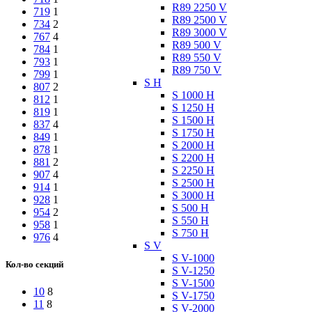
R89 2250 V
719
1
R89 2500 V
734
2
R89 3000 V
767
4
R89 500 V
784
1
R89 550 V
793
1
R89 750 V
799
1
S H
807
2
S 1000 H
812
1
S 1250 H
819
1
S 1500 H
837
4
S 1750 H
849
1
S 2000 H
878
1
S 2200 H
881
2
S 2250 H
907
4
S 2500 H
914
1
S 3000 H
928
1
S 500 H
954
2
S 550 H
958
1
S 750 H
976
4
S V
S V-1000
Кол-во секций
S V-1250
S V-1500
10
8
S V-1750
11
8
S V-2000