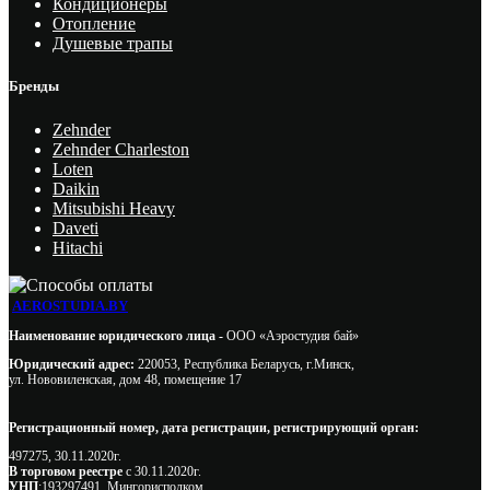
Кондиционеры
Отопление
Душевые трапы
Бренды
Zehnder
Zehnder Charleston
Loten
Daikin
Mitsubishi Heavy
Daveti
Hitachi
AEROSTUDIA.BY
Наименование юридического лица -
ООО «Аэростудия бай»
Юридический адрес:
220053, Республика Беларусь, г.Минск,
ул. Нововиленская, дом 48, помещение 17
Регистрационный номер, дата регистрации, регистрирующий орган:
497275, 30.11.2020г.
В торговом реестре
с 30.11.2020г.
УНП
:193297491, Мингорисполком.