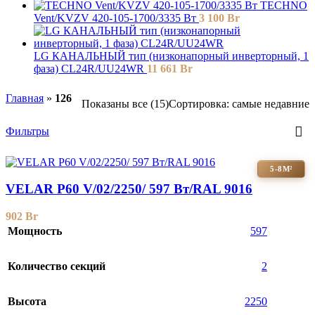
TECHNO
Vent/KVZV 420-105-1700/3335 Вт
3 100
Br
LG КАНАЛЬНЫЙ тип (низконапорный инверторный, 1
фаза) CL24R/UU24WR
11 661
Br
Главная
»
126
Показаны все (15)
Сортировка: самые недавние
Фильтры
5-8М²
VELAR P60 V/02/2250/ 597 Bт/RAL 9016
902
Br
Мощность
597
Количество секций
2
Высота
2250