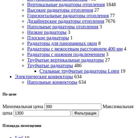
Вертикальные радиаторы отопления
1848
Высокие радиаторы отопления
27
Горизонтальные радиаторы отопления
77
Дизайнерские радиаторы отопления
7676
Напольные радиаторы отопления
3
Низкие радиаторы
3
Плоские радиаторы
1
Радиаторы для панорамных окон
8
Радиаторы с межосевым расстоянием 400 мм
4
Радиаторы с нижним подключением
3
Трубчатые вертикальные радиаторы
27
Трубчатые радиаторы
486
Cтальные трубчатые радиаторы Loten
19
Электрические конвекторы
634
Напольные конвекторы
634
По цене
Минимальная цена
Максимальная
цена
Фильтрация
Площадь помещения
5 м²
10