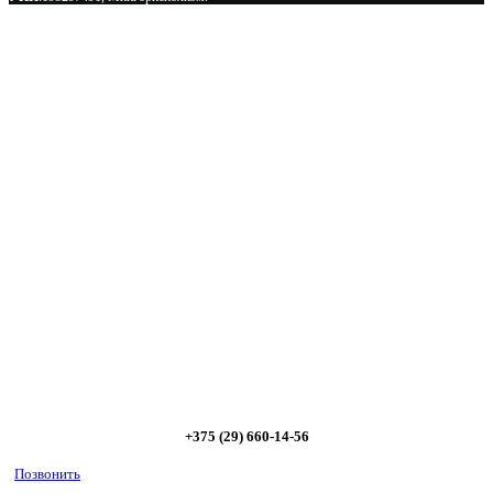
Сэкономьте Ваше время на подбор
радиаторов!
Позвоните и мы: - рассчитаем требуемую мощность; -
предложим от 3х вариантов в разном дизайне и ценовом
диапазоне; - большой выбор в наличии и под заказ;
Позвоните сейчас и получите скидку от
5%
+375 (29) 660-14-56
Позвонить