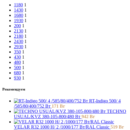
1180
1
1430
1
1680
1
1930
1
200
1
2130
1
2180
1
2430
1
2930
1
350
1
430
1
480
1
500
1
680
1
930
1
Рекомендуем
RT-Indigo 500/ 4
/585/80/400/752 Вт
171
Br
TECHNO
USUAL/KVZ 380-105-800/480 Вт
942
Br
VELAR R32 1000 H/ 2 /1000/177 Вт/RAL Classic
519
Br