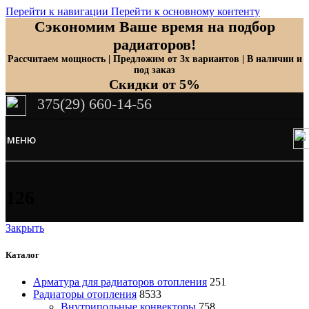
Перейти к навигации
Перейти к основному контенту
Сэкономим Ваше время на подбор
радиаторов!
Рассчитаем мощность | Предложим от 3х вариантов | В наличии и
под заказ
Скидки от 5%
375(29) 660-14-56
МЕНЮ
126
Закрыть
Каталог
Арматура для радиаторов отопления
251
Радиаторы отопления
8533
Внутрипольные конвекторы
758