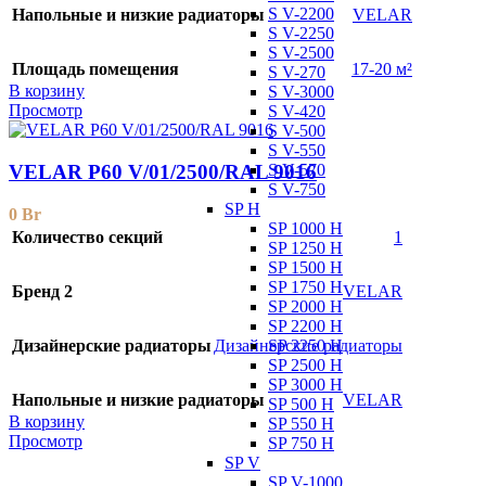
S V-2200
Напольные и низкие радиаторы
VELAR
S V-2250
S V-2500
Площадь помещения
17-20 м²
S V-270
В корзину
S V-3000
Просмотр
S V-420
S V-500
S V-550
S V-570
VELAR P60 V/01/2500/RAL 9016
S V-750
SP H
0
Br
SP 1000 H
Количество секций
1
SP 1250 H
SP 1500 H
SP 1750 H
Бренд 2
VELAR
SP 2000 H
SP 2200 H
SP 2250 H
Дизайнерские радиаторы
Дизайнерские радиаторы
SP 2500 H
SP 3000 H
Напольные и низкие радиаторы
VELAR
SP 500 H
В корзину
SP 550 H
Просмотр
SP 750 H
SP V
SP V-1000