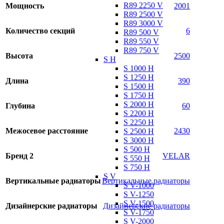
R89 2250 V
Мощность
2001
R89 2500 V
R89 3000 V
Количество секций
6
R89 500 V
R89 550 V
R89 750 V
Высота
2500
S H
S 1000 H
S 1250 H
Длина
390
S 1500 H
S 1750 H
S 2000 H
Глубина
60
S 2200 H
S 2250 H
Межосевое расстояние
2430
S 2500 H
S 3000 H
S 500 H
Бренд 2
VELAR
S 550 H
S 750 H
S V
Вертикальные радиаторы
Вертикальные радиаторы
S V-1000
S V-1250
S V-1500
Дизайнерские радиаторы
Дизайнерские радиаторы
S V-1750
S V-2000