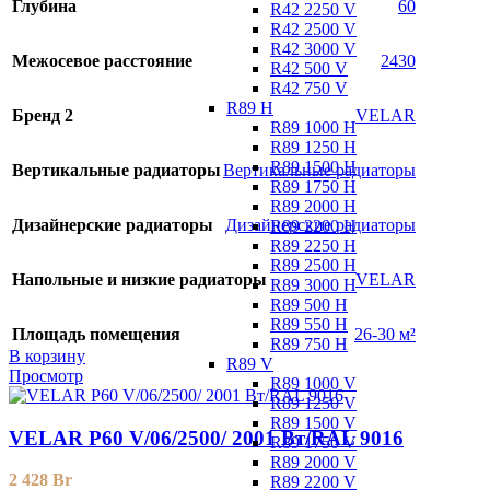
Глубина
60
R42 2250 V
R42 2500 V
R42 3000 V
Межосевое расстояние
2430
R42 500 V
R42 750 V
R89 H
Бренд 2
VELAR
R89 1000 H
R89 1250 H
R89 1500 H
Вертикальные радиаторы
Вертикальные радиаторы
R89 1750 H
R89 2000 H
Дизайнерские радиаторы
Дизайнерские радиаторы
R89 2200 H
R89 2250 H
R89 2500 H
Напольные и низкие радиаторы
VELAR
R89 3000 H
R89 500 H
R89 550 H
Площадь помещения
26-30 м²
R89 750 H
В корзину
R89 V
Просмотр
R89 1000 V
R89 1250 V
R89 1500 V
VELAR P60 V/06/2500/ 2001 Bт/RAL 9016
R89 1750 V
R89 2000 V
2 428
Br
R89 2200 V