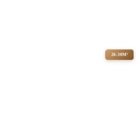
26-30М²