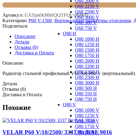
Q60 2000 V
Q60 2250 V
Q60 2500 V
Артикул:
GXSjm0kMh6QQTFQUyB8kf2
Q60 3000 V
Категории:
P60 V-1500
,
Вертикальные радиаторы отопления
,
Д
Q60 500 V
Поделиться:
Q60 750 V
Q80 H
Описание
Q80 1000 H
Детали
Q80 1250 H
Отзывы (0)
Q80 1500 H
Доставка и Оплата
Q80 1750 H
Q80 2000 H
Описание
Q80 2200 H
Q80 2250 H
Радиатор стальной профильный VELAR P60 V (вертикальный) 
Q80 2500 H
Q80 3000 H
Детали
Q80 500 H
Отзывы (0)
Q80 550 H
Доставка и Оплата
Q80 750 H
Q80 V
Похожие
Q80 1000 V
Q80 1250 V
Q80 1500 V
Q80 1750 V
VELAR P60 V/10/2500/ 3337 Bт/RAL 9016
Q80 2000 V