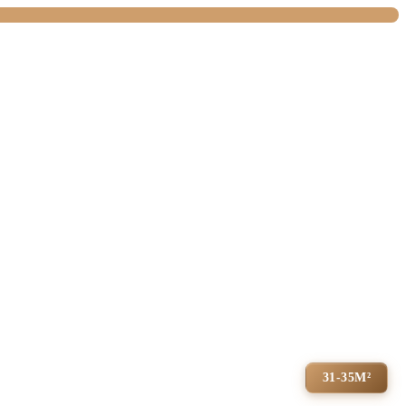
31-35М²