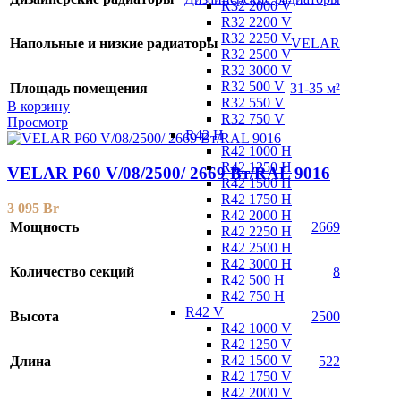
R32 2000 V
R32 2200 V
R32 2250 V
Напольные и низкие радиаторы
VELAR
R32 2500 V
R32 3000 V
R32 500 V
Площадь помещения
31-35 м²
R32 550 V
В корзину
R32 750 V
Просмотр
R42 H
R42 1000 H
R42 1250 H
VELAR P60 V/08/2500/ 2669 Bт/RAL 9016
R42 1500 H
R42 1750 H
3 095
Br
R42 2000 H
Мощность
2669
R42 2250 H
R42 2500 H
R42 3000 H
Количество секций
8
R42 500 H
R42 750 H
R42 V
Высота
2500
R42 1000 V
R42 1250 V
R42 1500 V
Длина
522
R42 1750 V
R42 2000 V