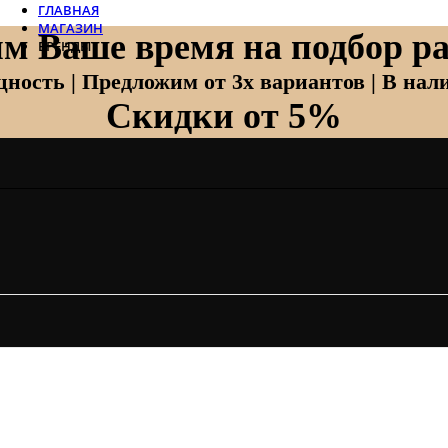
ГЛАВНАЯ
МАГАЗИН
м Ваше время на подбор ра
БРЕНДЫ
Отопление
ность | Предложим от 3х вариантов | В нали
Скидки от 5%
Zehnder
Zehnder Charleston
Loten
Daveti
Royal Thermo
Кондиционеры
Daikin
Mitsubishi Heavy
Hitachi
Mitsubishi Electric
LG
Все бренды
Вентиляция
Invisiline
Muno Air
Systemair