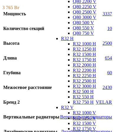
Q80 2200 V
Q80 2250 V
3 765
Br
Q80 2500 V
Мощность
3337
Q80 3000 V
Q80 500 V
Q80 550 V
Количество секций
10
Q80 750 V
R32 H
Высота
2500
R32 1000 H
R32 1250 H
R32 1500 H
Длина
654
R32 1750 H
R32 2000 H
R32 2200 H
Глубина
60
R32 2250 H
R32 2500 H
R32 3000 H
Межосевое расстояние
2430
R32 500 H
R32 550 H
R32 750 H
Бренд 2
VELAR
R32 V
R32 1000 V
Вертикальные радиаторы
Вертикальные радиаторы
R32 1250 V
R32 1500 V
R32 1750 V
Дизайнерские радиаторы
Дизайнерские радиаторы