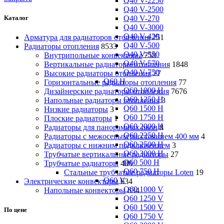
Q40 V-2250
Q40 V-2500
Q40 V-270
Каталог
Q40 V-3000
Q40 V-420
Арматура для радиаторов отопления
251
Q40 V-500
Радиаторы отопления
8533
Q40 V-550
Внутрипольные конвекторы
758
Q40 V-570
Вертикальные радиаторы отопления
1848
Q40 V-750
Высокие радиаторы отопления
27
Q60 H
Горизонтальные радиаторы отопления
77
Q60 1000 H
Дизайнерские радиаторы отопления
7676
Q60 1250 H
Напольные радиаторы отопления
3
Q60 1500 H
Низкие радиаторы
3
Q60 1750 H
Плоские радиаторы
1
Q60 2000 H
Радиаторы для панорамных окон
8
Q60 2250 H
Радиаторы с межосевым расстоянием 400 мм
4
Q60 2500 H
Радиаторы с нижним подключением
3
Q60 3000 H
Трубчатые вертикальные радиаторы
27
Q60 500 H
Трубчатые радиаторы
486
Q60 750 H
Cтальные трубчатые радиаторы Loten
19
Q60 V
Электрические конвекторы
634
Q60 1000 V
Напольные конвекторы
634
Q60 1250 V
Q60 1500 V
По цене
Q60 1750 V