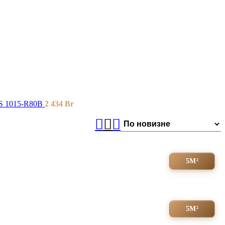
S 1015-R80B
2 434
Br
5М²
5М²