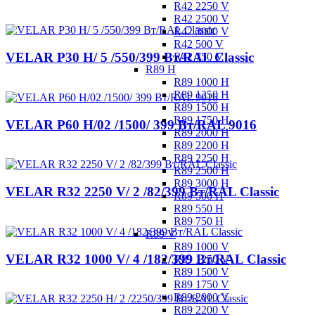
R42 2250 V
R42 2500 V
R42 3000 V
R42 500 V
VELAR P30 H/ 5 /550/399 Вт/RAL Classic
R42 750 V
R89 H
R89 1000 H
R89 1250 H
R89 1500 H
R89 1750 H
VELAR P60 H/02 /1500/ 399 Bт/RAL 9016
R89 2000 H
R89 2200 H
R89 2250 H
R89 2500 H
R89 3000 H
VELAR R32 2250 V/ 2 /82/399 Вт/RAL Classic
R89 500 H
R89 550 H
R89 750 H
R89 V
R89 1000 V
VELAR R32 1000 V/ 4 /182/399 Вт/RAL Classic
R89 1250 V
R89 1500 V
R89 1750 V
R89 2000 V
R89 2200 V