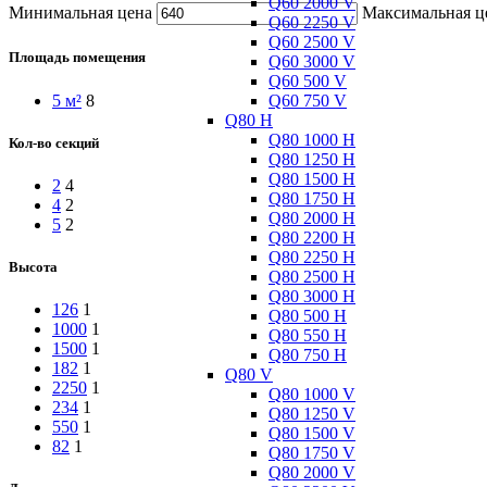
Q60 2000 V
Минимальная цена
Максимальная ц
Q60 2250 V
Q60 2500 V
Площадь помещения
Q60 3000 V
Q60 500 V
Q60 750 V
5 м²
8
Q80 H
Q80 1000 H
Кол-во секций
Q80 1250 H
Q80 1500 H
2
4
Q80 1750 H
4
2
Q80 2000 H
5
2
Q80 2200 H
Q80 2250 H
Высота
Q80 2500 H
Q80 3000 H
126
1
Q80 500 H
1000
1
Q80 550 H
1500
1
Q80 750 H
182
1
Q80 V
2250
1
Q80 1000 V
234
1
Q80 1250 V
550
1
Q80 1500 V
82
1
Q80 1750 V
Q80 2000 V