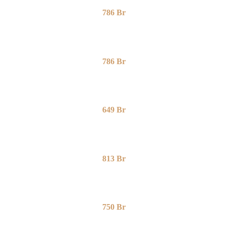
786
Br
786
Br
649
Br
813
Br
750
Br