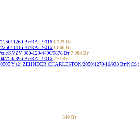
1250/ 1260 Bт/RAL 9016
1 725
Br
2250/ 1416 Bт/RAL 9016
1 868
Br
nt/KVZV 380-120-4400/9878 Вт
7 984
Br
4/750/ 396 Bт/RAL 9016
770
Br
ZEHNDER CHARLESTON/2050/1270/16/938 Вт/NCS 
649
Br