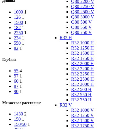
Длинна
Q80 2200 V
Q80 2250 V
Q80 2500 V
1000
1
Q80 3000 V
126
1
Q80 500 V
1500
1
Q80 550 V
182
1
Q80 750 V
2250
1
R32 H
234
1
R32 1000 H
550
1
R32 1250 H
82
1
R32 1500 H
R32 1750 H
Глубина
R32 2000 H
R32 2200 H
55
4
R32 2250 H
57
1
R32 2500 H
60
1
R32 3000 H
87
1
R32 500 H
90
1
R32 550 H
R32 750 H
Межосевое расстояние
R32 V
R32 1000 V
1430
2
R32 1250 V
150
1
R32 1500 V
150/50
1
R32 1750 V