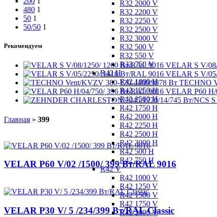
200
1
R32 2000 V
480
1
R32 2200 V
50
1
R32 2250 V
50/50
1
R32 2500 V
R32 3000 V
Рекомендуем
R32 500 V
R32 550 V
R32 750 V
VELAR S V/08/
R42 H
VELAR S V/05/
R42 1000 H
TECHNO Ve
R42 1250 H
VELAR P60 H/0
R42 1500 H
R42 1750 H
R42 2000 H
Главная
»
399
R42 2250 H
R42 2500 H
R42 3000 H
R42 500 H
R42 750 H
VELAR P60 V/02 /1500/ 399 Bт/RAL 9016
R42 V
R42 1000 V
R42 1250 V
R42 1500 V
R42 1750 V
VELAR P30 V/ 5 /234/399 Вт/RAL Classic
R42 2000 V