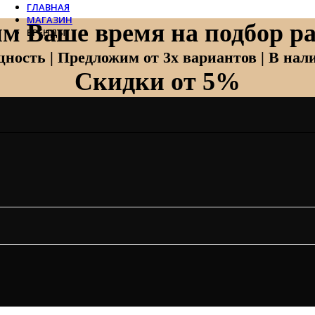
ГЛАВНАЯ
МАГАЗИН
м Ваше время на подбор ра
БРЕНДЫ
Отопление
ность | Предложим от 3х вариантов | В нали
Скидки от 5%
Zehnder
Zehnder Charleston
Loten
Daveti
Royal Thermo
Кондиционеры
Daikin
Mitsubishi Heavy
Hitachi
Mitsubishi Electric
LG
Все бренды
Вентиляция
Invisiline
Muno Air
Systemair