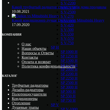
S V-2200
Какой трубчатый радиатор ставят у себя дома продавцы
S V-2250
10.08.2021
S V-2500
S V-270
Какой кондиционер лучше Daikin или Mitsubishi Heavy
S V-3000
17.09.2020
S V-420
S V-500
S V-550
КОМПАНИЯ
S V-570
S V-750
О нас
SP H
Наши объекты
SP 1000 H
Вопросы и Ответы
SP 1250 H
Контакты
SP 1500 H
Оплата и возврат
SP 1750 H
Политика конфиденциальности
SP 2000 H
SP 2200 H
КАТАЛОГ
SP 2250 H
SP 2500 H
Трубчатые радиаторы
SP 3000 H
Дизайн-радиаторы
SP 500 H
Полотенцесушители
SP 550 H
Кондиционеры
SP 750 H
Отопление
SP V
Душевые трапы
SP V-1000