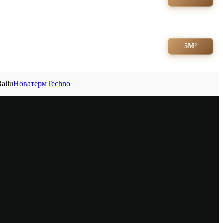
5М²
Новатерм
Techno