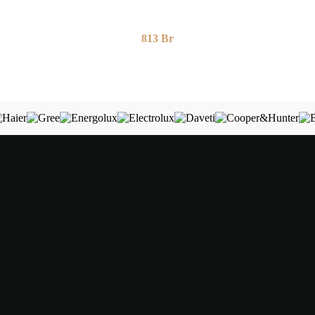
813
Br
750
Br