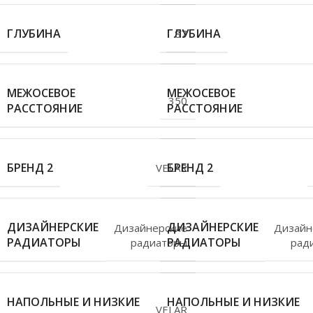
ГЛУБИНА
ГЛУБИНА
87
МЕЖОСЕВОЕ
МЕЖОСЕВОЕ
350
РАССТОЯНИЕ
РАССТОЯНИЕ
БРЕНД 2
БРЕНД 2
VELAR
ДИЗАЙНЕРСКИЕ
ДИЗАЙНЕРСКИЕ
Дизайнерские
Дизайн
РАДИАТОРЫ
РАДИАТОРЫ
радиаторы
рад
НАПОЛЬНЫЕ И НИЗКИЕ
НАПОЛЬНЫЕ И НИЗКИЕ
VELAR