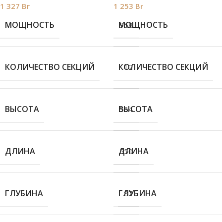
1 327
Br
1 253
Br
МОЩНОСТЬ
МОЩНОСТЬ
958
КОЛИЧЕСТВО СЕКЦИЙ
КОЛИЧЕСТВО СЕКЦИЙ
12
ВЫСОТА
ВЫСОТА
584
ДЛИНА
ДЛИНА
550
ГЛУБИНА
ГЛУБИНА
87