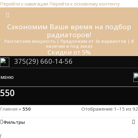
Перейти к навигации
Перейти к основному контенту
Сэкономим Ваше время на подбор
радиаторов!
Рассчитаем мощность | Предложим от 3х вариантов | В
наличии и под заказ
Скидки от 5%
375(29) 660-14-56
МЕНЮ
550
Главная
»
550
Отображение 1–15 из 92
Фильтры