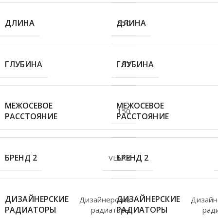
ДЛИНА
ДЛИНА
550
ГЛУБИНА
ГЛУБИНА
87
МЕЖОСЕВОЕ
МЕЖОСЕВОЕ
150
РАССТОЯНИЕ
РАССТОЯНИЕ
БРЕНД 2
БРЕНД 2
VELAR
ДИЗАЙНЕРСКИЕ
ДИЗАЙНЕРСКИЕ
Дизайнерские
Дизайн
РАДИАТОРЫ
РАДИАТОРЫ
радиаторы
рад