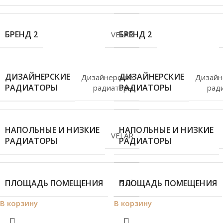
БРЕНД 2
БРЕНД 2
VELAR
ДИЗАЙНЕРСКИЕ
ДИЗАЙНЕРСКИЕ
Дизайнерские
Дизайн
РАДИАТОРЫ
РАДИАТОРЫ
радиаторы
рад
НАПОЛЬНЫЕ И НИЗКИЕ
НАПОЛЬНЫЕ И НИЗКИЕ
VELAR
РАДИАТОРЫ
РАДИАТОРЫ
ПЛОЩАДЬ ПОМЕЩЕНИЯ
ПЛОЩАДЬ ПОМЕЩЕНИЯ
5 м²
В корзину
В корзину