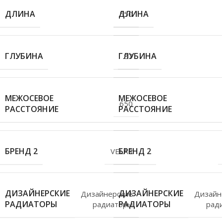
ДЛИНА
ДЛИНА
550
ГЛУБИНА
ГЛУБИНА
87
МЕЖОСЕВОЕ
МЕЖОСЕВОЕ
650
РАССТОЯНИЕ
РАССТОЯНИЕ
БРЕНД 2
БРЕНД 2
VELAR
ДИЗАЙНЕРСКИЕ
ДИЗАЙНЕРСКИЕ
Дизайнерские
Дизайн
РАДИАТОРЫ
РАДИАТОРЫ
радиаторы
рад