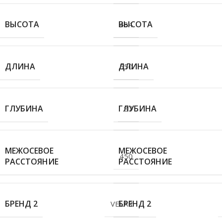
ВЫСОТА
ВЫСОТА
484
ДЛИНА
ДЛИНА
550
ГЛУБИНА
ГЛУБИНА
87
МЕЖОСЕВОЕ
МЕЖОСЕВОЕ
450
РАССТОЯНИЕ
РАССТОЯНИЕ
БРЕНД 2
БРЕНД 2
VELAR