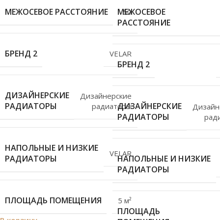
МЕЖОСЕВОЕ РАССТОЯНИЕ
МЕЖОСЕВОЕ
50
РАССТОЯНИЕ
БРЕНД 2
VELAR
БРЕНД 2
ДИЗАЙНЕРСКИЕ
Дизайнерские
РАДИАТОРЫ
ДИЗАЙНЕРСКИЕ
радиаторы
Дизайн
РАДИАТОРЫ
рад
НАПОЛЬНЫЕ И НИЗКИЕ
VELAR
РАДИАТОРЫ
НАПОЛЬНЫЕ И НИЗКИЕ
РАДИАТОРЫ
ПЛОЩАДЬ ПОМЕЩЕНИЯ
5 м²
ПЛОЩАДЬ