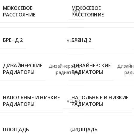
МЕЖОСЕВОЕ
МЕЖОСЕВОЕ
550
РАССТОЯНИЕ
РАССТОЯНИЕ
БРЕНД 2
БРЕНД 2
VELAR
ДИЗАЙНЕРСКИЕ
ДИЗАЙНЕРСКИЕ
Дизайнерские
Дизайн
РАДИАТОРЫ
РАДИАТОРЫ
радиаторы
рад
НАПОЛЬНЫЕ И НИЗКИЕ
НАПОЛЬНЫЕ И НИЗКИЕ
VELAR
РАДИАТОРЫ
РАДИАТОРЫ
ПЛОЩАДЬ
ПЛОЩАДЬ
8-10