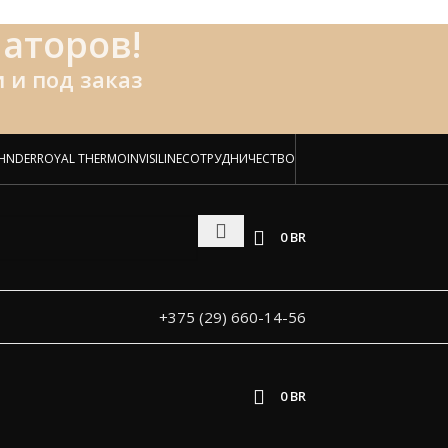
аторов!
 и под заказ
HNDER
ROYAL THERMO
INVISILINE
СОТРУДНИЧЕСТВО
0
BR
+375 (29) 660-14-56
0
BR