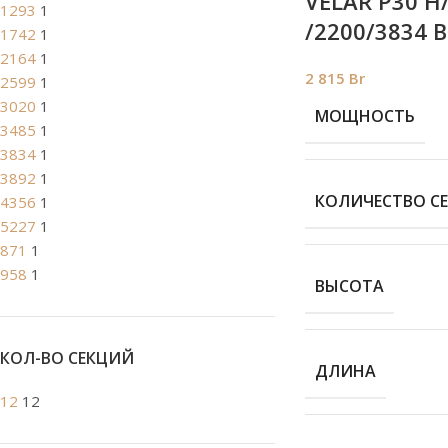
VELAR P30 H/
1293
1
/2200/3834 В
1742
1
2164
1
2 815
Br
2599
1
3020
1
МОЩНОСТЬ
3485
1
3834
1
3892
1
КОЛИЧЕСТВО С
4356
1
5227
1
871
1
958
1
ВЫСОТА
КОЛ-ВО СЕКЦИЙ
ДЛИНА
12
12