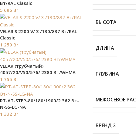
Вт/RAL Classic
5 696
Br
ВЫСОТА
VELAR S 2200 V/ 3 /130/837 Вт/RAL
Classic
1 259
Br
ДЛИНА
VELAR (трубчатый)
4057/20/V50/576/ 2380 Bт/WHMA
ГЛУБИНА
1 755
Br
МЕЖОСЕВОЕ РА
RT-AT-STEP-80/180/1900/2 362 Вт-
N-SS-LG-NA
1 332
Br
БРЕНД 2