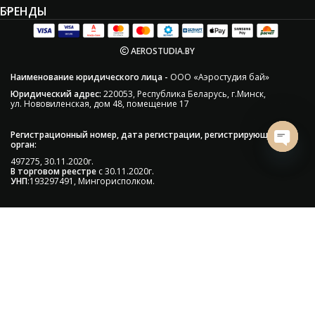
БРЕНДЫ
AEROSTUDIA.BY
Наименование юридического лица -
ООО «Аэростудия бай»
Юридический адрес:
220053, Республика Беларусь, г.Минск,
ул. Нововиленская, дом 48, помещение 17
Регистрационный номер, дата регистрации, регистрирующий
орган:
Open 
497275, 30.11.2020г.
В торговом реестре
с 30.11.2020г.
УНП
:193297491, Мингорисполком.
Сэкономьте Ваше время на подбор
радиаторов!