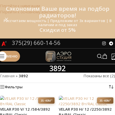
Перейти к навигации
Сэкономим Ваше время на подбор
Перейти к основному контенту
радиаторов!
Рассчитаем мощность | Предложим от 3х вариантов | В
наличии и под заказ
Скидки от 5%
375(29) 660-14-56
МЕНЮ
3892
Главная
»
3892
Показаны все (2)
Фильтры
35-40М²
35-40М²
VELAR P30 V/ 12 /584/3892
VELAR P30 H/ 12 /2250/3892
Вт/RAL Classic
Вт/RAL Classic