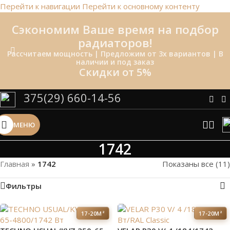
Перейти к навигации
Перейти к основному контенту
Сэкономим Ваше время на подбор
радиаторов!
Рассчитаем мощность | Предложим от 3х вариантов | В
наличии и под заказ
Скидки от 5%
375(29) 660-14-56
МЕНЮ
1742
Главная
»
1742
Показаны все (11)
Фильтры
17-20М²
17-20М²