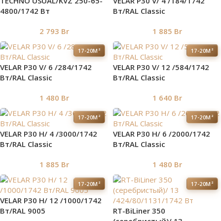
TECHNO USUAL/KVZ 250-65-
VELAR P30 V/ 4 /184/1742
4800/1742 Вт
Вт/RAL Classic
2 793
Br
1 885
Br
17-20М²
17-20М²
VELAR P30 V/ 6 /284/1742
VELAR P30 V/ 12 /584/1742
Вт/RAL Classic
Вт/RAL Classic
1 480
Br
1 640
Br
17-20М²
17-20М²
VELAR P30 H/ 4 /3000/1742
VELAR P30 H/ 6 /2000/1742
Вт/RAL Classic
Вт/RAL Classic
1 885
Br
1 480
Br
17-20М²
17-20М²
VELAR P30 H/ 12 /1000/1742
Вт/RAL 9005
RT-BiLiner 350