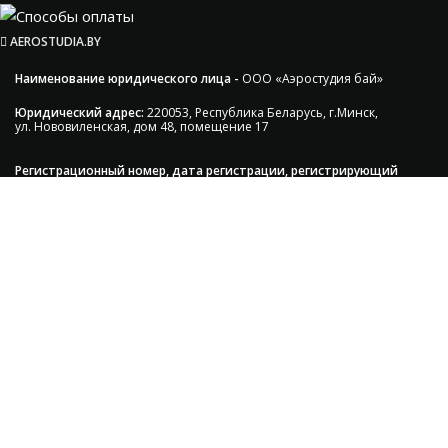
AEROSTUDIA.BY
Наименование юридического лица -
ООО «Аэростудия бай»
Юридический адрес:
220053, Республика Беларусь, г.Минск,
ул. Нововиленская, дом 48, помещение 17
Регистрационный номер, дата регистрации, регистрирующий
орган:
497275, 30.11.2020г.
В торговом реестре
с 30.11.2020г.
УНП
:193297491, Мингорисполком.
Сэкономьте Ваше время на
подбор радиаторов!