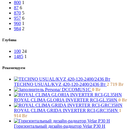
800
1
87
6
870
5
957
6
960
1
984
2
Глубина
100
24
1485
1
Рекомендуем
TECHNO USUAL/KVZ 420-120-2400/2436 Вт
2 719
Br
Persona/ DCCOMUS1C
0
Br
ROYAL CLIMA GLORIA INVERTER RCI-GL35HN
0
Br
ROYAL CLIMA GRIDA INVERTER RCI-GRC35HN
1
914
Br
Горизонтальный дизайн-радиатор Velar P30 H