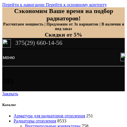
Перейти к навигации
Перейти к основному контенту
Сэкономим Ваше время на подбор
радиаторов!
Рассчитаем мощность | Предложим от 3х вариантов | В наличии и
под заказ
Скидки от 5%
375(29) 660-14-56
МЕНЮ
591
Закрыть
Каталог
Арматура для радиаторов отопления
251
Радиаторы отопления
8533
Внутрипольные конвекторы
758