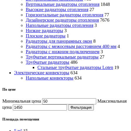
Вертикальные радиаторы отопления
1848
Высокие радиаторы отопления
27
Горизонтальные радиаторы отопления
77
Дизайнерские радиаторы отопления
7676
Напольные радиаторы отопления
3
Низкие радиаторы
3
Плоские радиаторы
1
Радиаторы для панорамных окон
8
Радиаторы с межосевым расстоянием 400 мм
4
Радиаторы с нижним подключением
3
Трубчатые вертикальные радиаторы
27
Трубчатые радиаторы
486
Cтальные трубчатые радиаторы Loten
19
Электрические конвекторы
634
Напольные конвекторы
634
По цене
Минимальная цена
Максимальная
цена
Фильтрация
Площадь помещения
5 м²
15