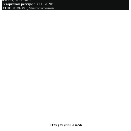
497275, 30.11.2020г.
В торговом реестре
с 30.11.2020г.
УНП
:193297491, Мингорисполком.
Сэкономьте Ваше время на подбор
радиаторов!
Позвоните и мы: - рассчитаем требуемую мощность; -
предложим от 3х вариантов в разном дизайне и ценовом
диапазоне; - большой выбор в наличии и под заказ;
Позвоните сейчас и получите скидку от
5%
+375 (29) 660-14-56