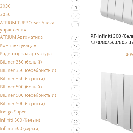
3030
5
3050
7
ATRIUM TURBO без блока
114
управления
RT-Infiniti 300 (бел
ATRIUM Автоматика
7
/370/80/560/805 В
Комплектующие
34
Радиаторная артматура
40
90
BiLiner 350 (белый)
14
BiLiner 350 (серебристый)
14
BiLiner 350 (чёрный)
14
BiLiner 500 (белый)
14
BiLiner 500 (серебристый)
14
BiLiner 500 (чёрный)
14
Indigo Super +
16
Infiniti 500 (белый)
20
Infiniti 500 (серый)
14