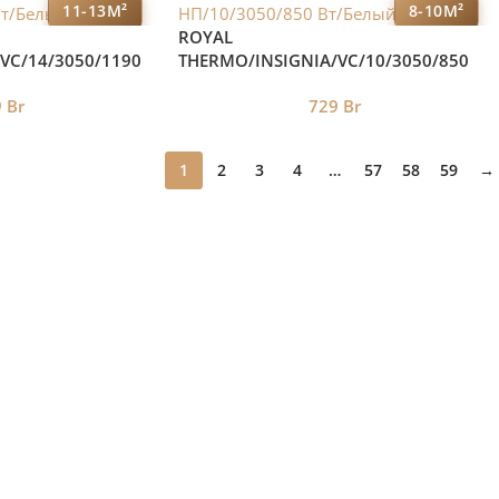
11-13М²
8-10М²
ROYAL
VC/14/3050/1190
THERMO/INSIGNIA/VC/10/3050/850
Вт/Белый
9
Br
729
Br
1
2
3
4
…
57
58
59
→