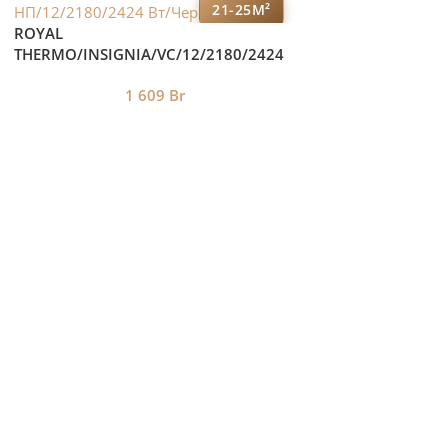
21-25М²
ROYAL
THERMO/INSIGNIA/VC/12/2180/2424
Вт/Черный
1 609
Br