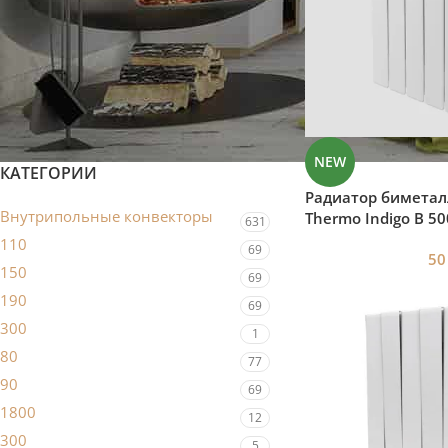
Напольные конвекторы
Биметаллические радиаторы
Потолочные излучатели Flower
Кондиционеры
NEW
КАТЕГОРИИ
Радиатор биметал
Внутрипольные конвекторы
Thermo Indigo B 50
631
/572/80/100/208 В
110
69
5
150
69
190
69
300
1
80
77
90
69
1800
12
300
5