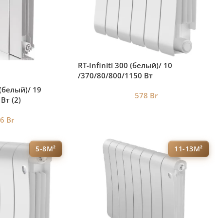
RT-Infiniti 300 (белый)/ 10
/370/80/800/1150 Вт
 (белый)/ 19
578
Br
Вт (2)
46
Br
5-8М²
11-13М²