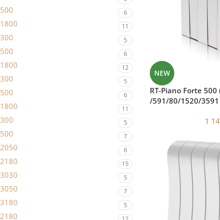
500
6
1800
11
300
5
500
6
1800
12
NEW
300
5
RT-Piano Forte 500
500
6
/591/80/1520/3591 
1800
11
300
1 1
5
500
7
2050
6
2180
15
3030
5
3050
7
3180
5
2180
12