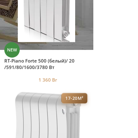
NEW
RT-Piano Forte 500 (белый)/ 20
/591/80/1600/3780 Вт
1 360
Br
17-20М²