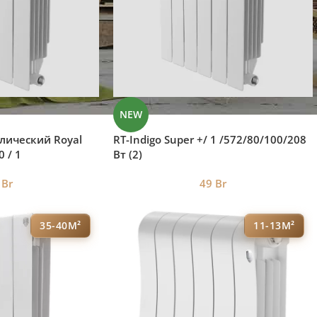
NEW
лический Royal
RT-Indigo Super +/ 1 /572/80/100/208
0 / 1
Вт (2)
т
0
Br
49
Br
35-40М²
11-13М²