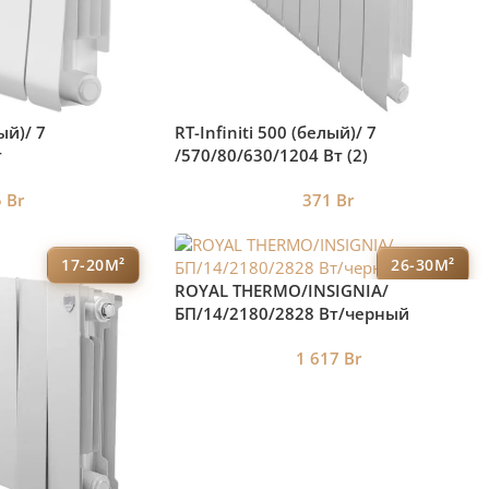
ый)/ 7
RT-Infiniti 500 (белый)/ 7
т
/570/80/630/1204 Вт (2)
5
Br
371
Br
17-20М²
26-30М²
ROYAL THERMO/INSIGNIA/
БП/14/2180/2828 Вт/черный
1 617
Br