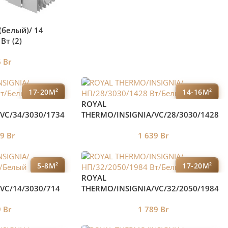
 (белый)/ 14
Вт (2)
6
Br
17-20М²
14-16М²
ROYAL
VC/34/3030/1734
THERMO/INSIGNIA/VC/28/3030/1428
Вт/Белый
49
Br
1 639
Br
5-8М²
17-20М²
ROYAL
VC/14/3030/714
THERMO/INSIGNIA/VC/32/2050/1984
Вт/Белый
9
Br
1 789
Br