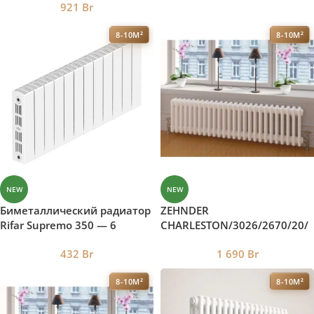
921
Br
8-10М²
8-10М²
NEW
NEW
Биметаллический радиатор
ZEHNDER
Rifar Supremo 350 — 6
CHARLESTON/3026/2670/20/
секции боковое
858 Вт/Ral 9016
432
Br
1 690
Br
подключение
8-10М²
8-10М²