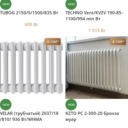
NEW
NEW
TUBOG 2150/5/1500/835 Вт
TECHNO Vent/KVZV 190-85-
1100/994 min Вт
609
Br
1 515
Br
8-10М²
8-10М²
NEW
NEW
VELAR (трубчатый) 2037/18
KZTO РС 2-300-20 бронза
/810/ 936 Bт/WHMA
муар