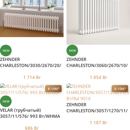
NEW
NEW
ZEHNDER
ZEHNDER
CHARLESTON/3030/2670/20/
CHARLESTON/3060/2670/10/
984 Вт/Ral 9016
933 Вт/Ral 9016
1 714
Br
1 054
Br
8-10М²
8-10М²
NEW
ZEHNDER
VELAR (трубчатый)
CHARLESTON/3057/1270/11/
3057/11/576/ 993 Bт/WHMA
974 Вт/Ral 9016
1 187
Br
686
Br