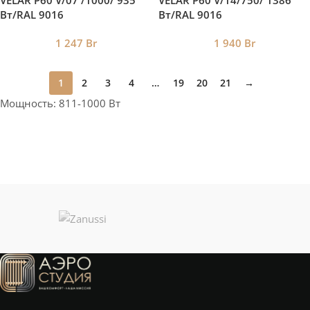
VELAR P60 V/07 /1000/ 935
VELAR P60 V/14/750/ 1386
Bт/RAL 9016
Bт/RAL 9016
1 247
Br
1 940
Br
1
2
3
4
…
19
20
21
→
Мощность: 811-1000 Вт