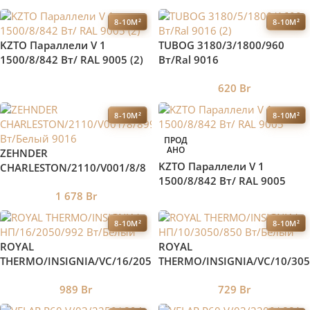
8-10М²
8-10М²
KZTO Параллели V 1
TUBOG 3180/3/1800/960
1500/8/842 Вт/ RAL 9005 (2)
Вт/Ral 9016
620
Br
8-10М²
8-10М²
ПРОД
АНО
ZEHNDER
KZTO Параллели V 1
CHARLESTON/2110/V001/8/8
1500/8/842 Вт/ RAL 9005
99 Вт/Белый 9016
1 678
Br
8-10М²
8-10М²
ROYAL
ROYAL
THERMO/INSIGNIA/VC/16/205
THERMO/INSIGNIA/VC/10/305
0/992 Вт/Белый
0/850 Вт/Белый
989
Br
729
Br