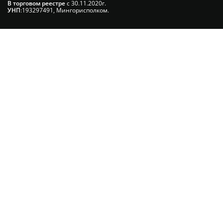
В торговом реестре
с 30.11.2020г.
УНП
:193297491, Мингорисполком.
Сэкономьте Ваше время на подбор
радиаторов!
Позвоните и мы: - рассчитаем требуемую
мощность; - предложим от 3х вариантов в разном
дизайне и ценовом диапазоне; - большой выбор
в наличии и под заказ;
Позвоните сейчас и получите
скидку от 5%