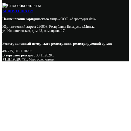
AEROSTUDIA.BY
Наименование юридического лица -
ООО «Аэростудия бай»
Юридический адрес:
220053, Республика Беларусь, г.Минск,
ул. Нововиленская, дом 48, помещение 17
Регистрационный номер, дата регистрации, регистрирующий орган:
497275, 30.11.2020г.
В торговом реестре
с 30.11.2020г.
УНП
:193297491, Мингорисполком.
Сэкономьте Ваше время на подбор
радиаторов!
Позвоните и мы: - рассчитаем требуемую мощность; -
предложим от 3х вариантов в разном дизайне и ценовом