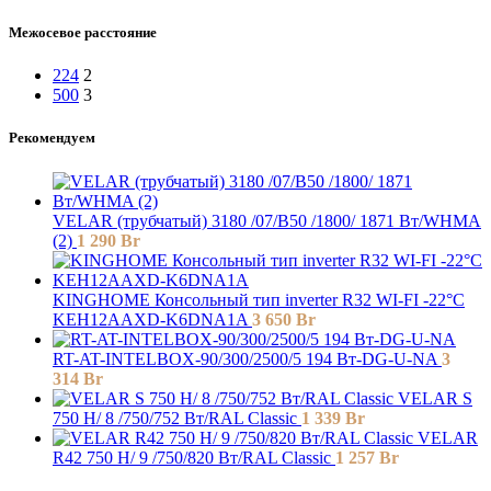
Межосевое расстояние
224
2
500
3
Рекомендуем
VELAR (трубчатый) 3180 /07/B50 /1800/ 1871 Bт/WHMA
(2)
1 290
Br
KINGHOME Консольный тип inverter R32 WI-FI -22°C
KEH12AAXD-K6DNA1A
3 650
Br
RT-AT-INTELBOX-90/300/2500/5 194 Вт-DG-U-NA
3
314
Br
VELAR S
750 H/ 8 /750/752 Вт/RAL Classic
1 339
Br
VELAR
R42 750 H/ 9 /750/820 Вт/RAL Classic
1 257
Br