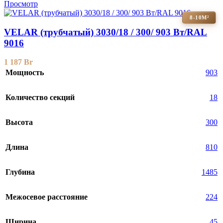
Просмотр
8-10М²
VELAR (трубчатый) 3030/18 / 300/ 903 Bт/RAL
9016
1 187
Br
Мощность
903
Количество секций
18
Высота
300
Длина
810
Глубина
1485
Межосевое расстояние
224
Ширина
45