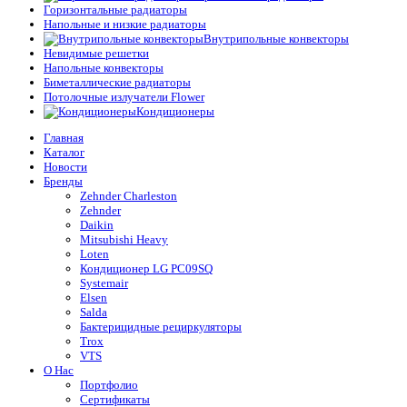
Горизонтальные радиаторы
Напольные и низкие радиаторы
Внутрипольные конвекторы
Невидимые решетки
Напольные конвекторы
Биметаллические радиаторы
Потолочные излучатели Flower
Кондиционеры
Главная
Каталог
Новости
Бренды
Zehnder Charleston
Zehnder
Daikin
Mitsubishi Heavy
Loten
Кондиционер LG PC09SQ
Systemair
Elsen
Salda
Бактерицидные рециркуляторы
Trox
VTS
О Нас
Портфолио
Сертификаты