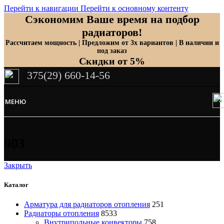
Перейти к навигации
Перейти к основному контенту
Сэкономим Ваше время на подбор
радиаторов!
Рассчитаем мощность | Предложим от 3х вариантов | В наличии и
под заказ
Скидки от 5%
375(29) 660-14-56
МЕНЮ
903
Закрыть
Каталог
Арматура для радиаторов отопления
251
Радиаторы отопления
8533
Внутрипольные конвекторы
758