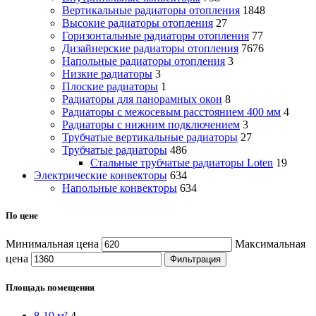
Вертикальные радиаторы отопления
1848
Высокие радиаторы отопления
27
Горизонтальные радиаторы отопления
77
Дизайнерские радиаторы отопления
7676
Напольные радиаторы отопления
3
Низкие радиаторы
3
Плоские радиаторы
1
Радиаторы для панорамных окон
8
Радиаторы с межосевым расстоянием 400 мм
4
Радиаторы с нижним подключением
3
Трубчатые вертикальные радиаторы
27
Трубчатые радиаторы
486
Cтальные трубчатые радиаторы Loten
19
Электрические конвекторы
634
Напольные конвекторы
634
По цене
Минимальная цена
Максимальная
цена
Фильтрация
Площадь помещения
8-10 м²
4