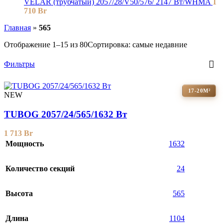
VELAR (трубчатый) 2057/28/V50/576/ 2147 Bт/WHMA
1
710
Br
Главная
»
565
Отображение 1–15 из 80
Сортировка: самые недавние
Фильтры
17-20М²
NEW
TUBOG 2057/24/565/1632 Вт
1 713
Br
Мощность
1632
Количество секций
24
Высота
565
Длина
1104