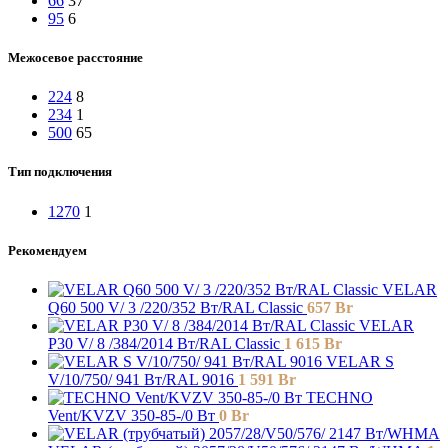
66
37
95
6
Межосевое расстояние
224
8
234
1
500
65
Тип подключения
1270
1
Рекомендуем
VELAR
Q60 500 V/ 3 /220/352 Вт/RAL Classic
657
Br
VELAR
P30 V/ 8 /384/2014 Вт/RAL Classic
1 615
Br
VELAR S
V/10/750/ 941 Bт/RAL 9016
1 591
Br
TECHNO
Vent/KVZV 350-85-/0 Вт
0
Br