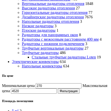
Вертикальные радиаторы отопления
1848
Высокие радиаторы отопления
27
Горизонтальные радиаторы отопления
77
Дизайнерские радиаторы отопления
7676
Напольные радиаторы отопления
3
Низкие радиаторы
3
Плоские радиаторы
1
Радиаторы для панорамных окон
8
Радиаторы с межосевым расстоянием 400 мм
4
Радиаторы с нижним подключением
3
Трубчатые вертикальные радиаторы
27
Трубчатые радиаторы
486
Cтальные трубчатые радиаторы Loten
19
Электрические конвекторы
634
Напольные конвекторы
634
По цене
Минимальная цена
Максимальная
цена
Фильтрация
Площадь помещения
5 м²
2