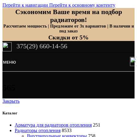
Перейти к навигации
Перейти к основному контенту
Сэкономим Ваше время на подбор
радиаторов!
Рассчитаем мощность | Предложим от 3х вариантов | В наличии и
под заказ
Скидки от 5%
375(29) 660-14-56
МЕНЮ
565
Закрыть
Каталог
Арматура для радиаторов отопления
251
Радиаторы отопления
8533
Внутрипольные конвекторы
758