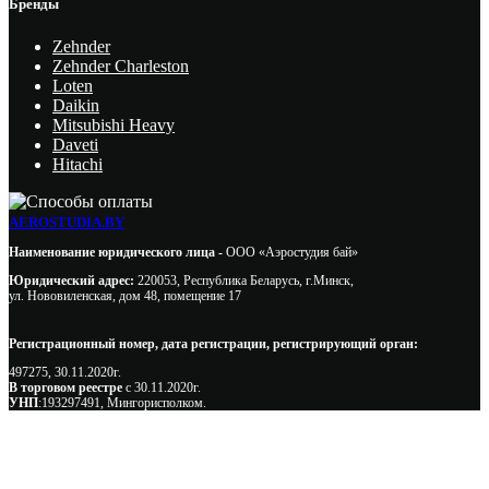
Бренды
Zehnder
Zehnder Charleston
Loten
Daikin
Mitsubishi Heavy
Daveti
Hitachi
AEROSTUDIA.BY
Наименование юридического лица -
ООО «Аэростудия бай»
Юридический адрес:
220053, Республика Беларусь, г.Минск,
ул. Нововиленская, дом 48, помещение 17
Регистрационный номер, дата регистрации, регистрирующий орган:
497275, 30.11.2020г.
В торговом реестре
с 30.11.2020г.
УНП
:193297491, Мингорисполком.