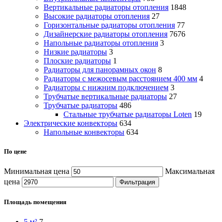
Вертикальные радиаторы отопления
1848
Высокие радиаторы отопления
27
Горизонтальные радиаторы отопления
77
Дизайнерские радиаторы отопления
7676
Напольные радиаторы отопления
3
Низкие радиаторы
3
Плоские радиаторы
1
Радиаторы для панорамных окон
8
Радиаторы с межосевым расстоянием 400 мм
4
Радиаторы с нижним подключением
3
Трубчатые вертикальные радиаторы
27
Трубчатые радиаторы
486
Cтальные трубчатые радиаторы Loten
19
Электрические конвекторы
634
Напольные конвекторы
634
По цене
Минимальная цена
Максимальная
цена
Фильтрация
Площадь помещения
5 м²
7