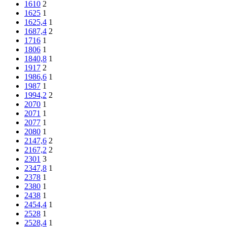
1610
2
1625
1
1625,4
1
1687,4
2
1716
1
1806
1
1840,8
1
1917
2
1986,6
1
1987
1
1994,2
2
2070
1
2071
1
2077
1
2080
1
2147,6
2
2167,2
2
2301
3
2347,8
1
2378
1
2380
1
2438
1
2454,4
1
2528
1
2528,4
1