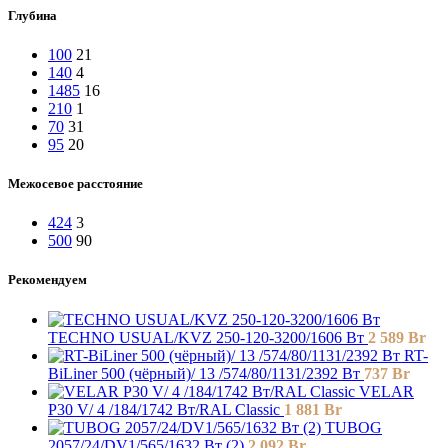
Глубина
100
21
140
4
1485
16
210
1
70
31
95
20
Межосевое расстояние
424
3
500
90
Рекомендуем
TECHNO USUAL/KVZ 250-120-3200/1606 Вт
2 589
Br
RT-
BiLiner 500 (чёрный)/ 13 /574/80/1131/2392 Вт
737
Br
VELAR
P30 V/ 4 /184/1742 Вт/RAL Classic
1 881
Br
TUBOG
2057/24/DV1/565/1632 Вт (2)
2 092
Br