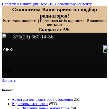
Перейти к навигации
Перейти к основному контенту
Сэкономим Ваше время на подбор
радиаторов!
Рассчитаем мощность | Предложим от 3х вариантов | В наличии и
под заказ
Скидки от 5%
375(29) 660-14-56
МЕНЮ
576
Закрыть
Каталог
Арматура для радиаторов отопления
251
Радиаторы отопления
8533
Внутрипольные конвекторы
758