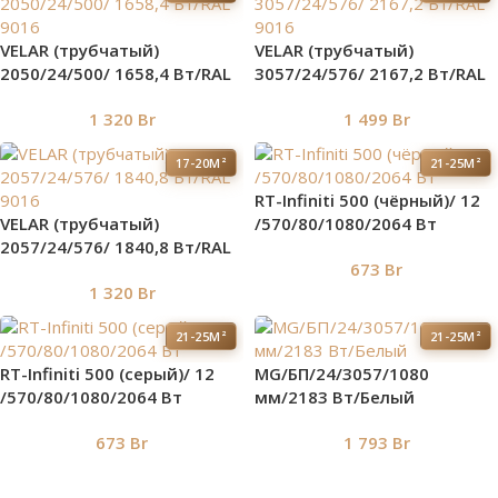
VELAR (трубчатый)
VELAR (трубчатый)
2050/24/500/ 1658,4 Bт/RAL
3057/24/576/ 2167,2 Bт/RAL
9016
9016
1 320
Br
1 499
Br
17-20М²
21-25М²
RT-Infiniti 500 (чёрный)/ 12
VELAR (трубчатый)
/570/80/1080/2064 Вт
2057/24/576/ 1840,8 Bт/RAL
673
Br
9016
1 320
Br
21-25М²
21-25М²
RT-Infiniti 500 (серый)/ 12
MG/БП/24/3057/1080
/570/80/1080/2064 Вт
мм/2183 Вт/Белый
673
Br
1 793
Br