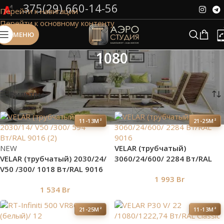
375(29) 660-14-56
Перейти к навигации
Сэкономим Ваше время на подбор
Перейти к основному контенту
радиаторов!
МЕНЮ
Рассчитаем мощность | Предложим от 3х вариантов | В
наличии и под заказ
1080
Скидки от 5%
Главная
»
1080
Показаны все (14)
Фильтры
11-13М²
21-25М²
NEW
VELAR (трубчатый)
VELAR (трубчатый) 2030/24/
3060/24/600/ 2284 Bт/RAL
V50 /300/ 1018 Bт/RAL 9016
9016
1 993
Br
1 534
Br
21-25М²
11-13М²