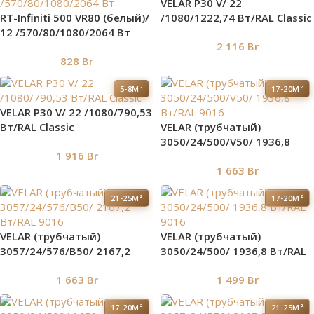
VELAR P30 V/ 22
RT-Infiniti 500 VR80 (белый)/
/1080/1222,74 Вт/RAL Classic
12 /570/80/1080/2064 Вт
2 116
Br
828
Br
5-8М²
17-20М²
VELAR P30 V/ 22 /1080/790,53
Вт/RAL Classic
VELAR (трубчатый)
3050/24/500/V50/ 1936,8
1 916
Br
Bт/RAL 9016
1 663
Br
21-25М²
17-20М²
VELAR (трубчатый)
VELAR (трубчатый)
3057/24/576/B50/ 2167,2
3050/24/500/ 1936,8 Bт/RAL
Bт/RAL 9016
9016
1 663
Br
1 499
Br
17-20М²
21-25М²