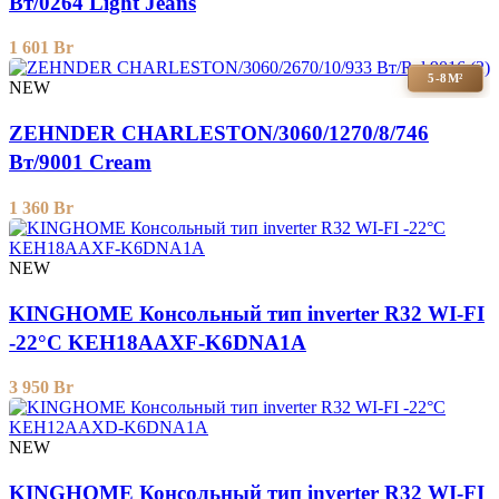
Вт/0264 Light Jeans
1 601
Br
5-8М²
NEW
ZEHNDER CHARLESTON/3060/1270/8/746
Вт/9001 Cream
1 360
Br
NEW
KINGHOME Консольный тип inverter R32 WI-FI
-22°C KEH18AAXF-K6DNA1A
3 950
Br
NEW
KINGHOME Консольный тип inverter R32 WI-FI