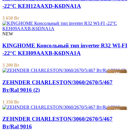
-22°C KEH12AAXD-K6DNA1A
3 650
Br
NEW
KINGHOME Консольный тип inverter R32 WI-FI
-22°C KEH09AAXB-K6DNA1A
3 200
Br
5М²
ZEHNDER CHARLESTON/3060/2670/5/467
Вт/Ral 9016 (2)
1 350
Br
5М²
ZEHNDER CHARLESTON/3060/2670/5/467
Вт/Ral 9016