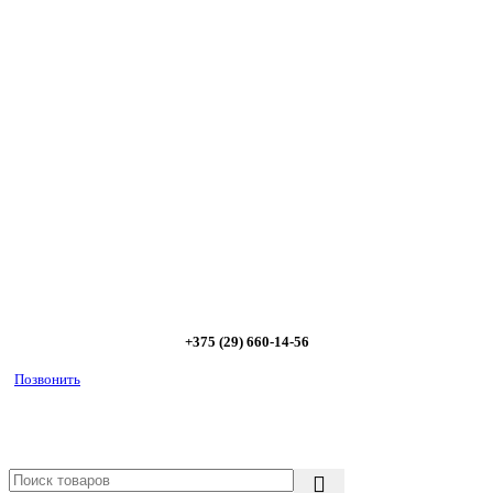
Сэкономьте Ваше время на подбор
радиаторов!
Позвоните и мы: - рассчитаем требуемую мощность; -
предложим от 3х вариантов в разном дизайне и ценовом
диапазоне; - большой выбор в наличии и под заказ;
Позвоните сейчас и получите скидку от
5%
+375 (29) 660-14-56
Позвонить