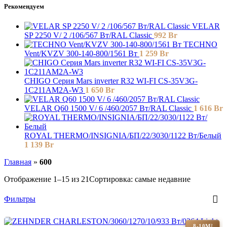
Рекомендуем
VELAR
SP 2250 V/ 2 /106/567 Вт/RAL Classic
992
Br
TECHNO
Vent/KVZV 300-140-800/1561 Вт
1 259
Br
СHIGO Серия Mars inverter R32 WI-FI CS-35V3G-
1C211AM2A-W3
1 650
Br
VELAR Q60 1500 V/ 6 /460/2057 Вт/RAL Classic
1 616
Br
ROYAL THERMO/INSIGNIA/БП/22/3030/1122 Вт/Белый
1 139
Br
Главная
»
600
Отображение 1–15 из 21
Сортировка: самые недавние
Фильтры
8-10М²