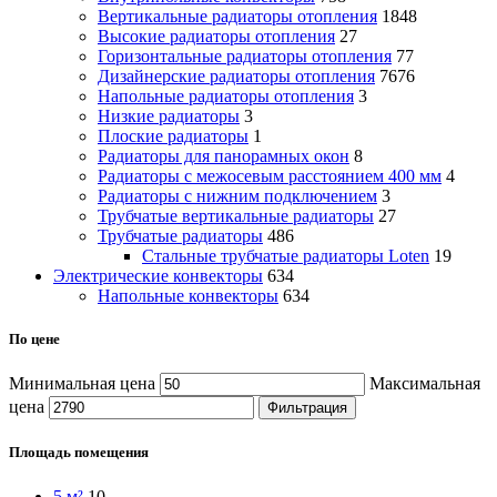
Вертикальные радиаторы отопления
1848
Высокие радиаторы отопления
27
Горизонтальные радиаторы отопления
77
Дизайнерские радиаторы отопления
7676
Напольные радиаторы отопления
3
Низкие радиаторы
3
Плоские радиаторы
1
Радиаторы для панорамных окон
8
Радиаторы с межосевым расстоянием 400 мм
4
Радиаторы с нижним подключением
3
Трубчатые вертикальные радиаторы
27
Трубчатые радиаторы
486
Cтальные трубчатые радиаторы Loten
19
Электрические конвекторы
634
Напольные конвекторы
634
По цене
Минимальная цена
Максимальная
цена
Фильтрация
Площадь помещения
5 м²
10