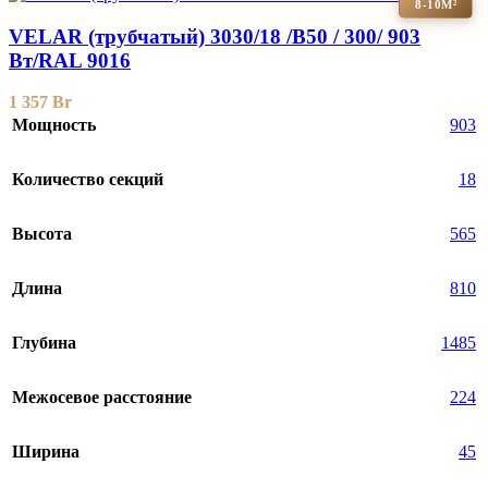
8-10М²
VELAR (трубчатый) 3030/18 /B50 / 300/ 903
Bт/RAL 9016
1 357
Br
Мощность
903
Количество секций
18
Высота
565
Длина
810
Глубина
1485
Межосевое расстояние
224
Ширина
45