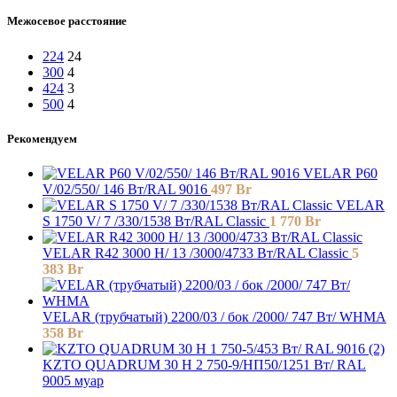
Межосевое расстояние
224
24
300
4
424
3
500
4
Рекомендуем
VELAR P60
V/02/550/ 146 Bт/RAL 9016
497
Br
VELAR
S 1750 V/ 7 /330/1538 Вт/RAL Classic
1 770
Br
VELAR R42 3000 H/ 13 /3000/4733 Вт/RAL Classic
5
383
Br
VELAR (трубчатый) 2200/03 / бок /2000/ 747 Bт/ WHMA
358
Br
KZTO QUADRUM 30 H 2 750-9/НП50/1251 Вт/ RAL
9005 муар