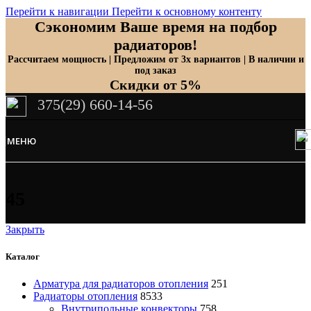
Перейти к навигации
Перейти к основному контенту
Сэкономим Ваше время на подбор
радиаторов!
Рассчитаем мощность | Предложим от 3х вариантов | В наличии и
под заказ
Скидки от 5%
375(29) 660-14-56
МЕНЮ
45
Закрыть
Каталог
Арматура для радиаторов отопления
251
Радиаторы отопления
8533
Внутрипольные конвекторы
758