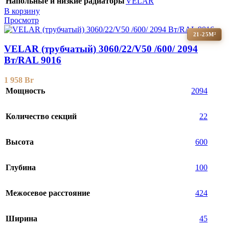
Напольные и низкие радиаторы
VELAR
В корзину
Просмотр
21-25М²
VELAR (трубчатый) 3060/22/V50 /600/ 2094
Bт/RAL 9016
1 958
Br
Мощность
2094
Количество секций
22
Высота
600
Глубина
100
Межосевое расстояние
424
Ширина
45