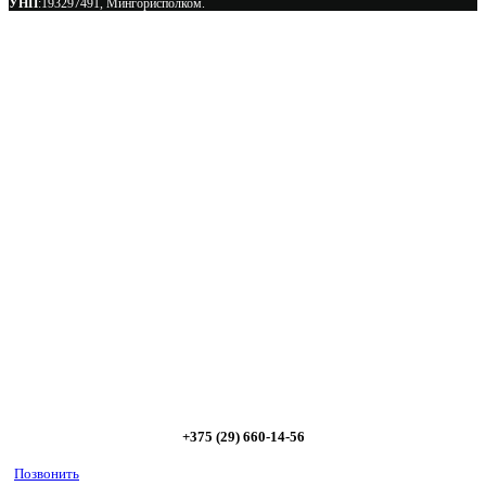
УНП
:193297491, Мингорисполком.
Сэкономьте Ваше время на подбор
радиаторов!
Позвоните и мы: - рассчитаем требуемую мощность; -
предложим от 3х вариантов в разном дизайне и ценовом
диапазоне; - большой выбор в наличии и под заказ;
Позвоните сейчас и получите скидку от
5%
+375 (29) 660-14-56
Позвонить