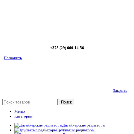
предложим от 3х вариантов в разном дизайне и ценовом
диапазоне; - большой выбор в наличии и под заказ;
Позвоните сейчас и получите скидку от
5%
+375 (29) 660-14-56
Позвонить
Закрыть
Поиск
Меню
Категории
Дизайнерские радиаторы
Трубчатые радиаторы