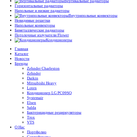
Вертикальные радиаторы
Горизонтальные радиаторы
Напольные и низкие радиаторы
Внутрипольные конвекторы
Невидимые решетки
Напольные конвекторы
Биметаллические радиаторы
Потолочные излучатели Flower
Кондиционеры
Главная
Каталог
Новости
Бренды
Zehnder Charleston
Zehnder
Daikin
Mitsubishi Heavy
Loten
Кондиционер LG PC09SQ
Systemair
Elsen
Salda
Бактерицидные рециркуляторы
Trox
VTS
О Нас
Портфолио
Сертификаты