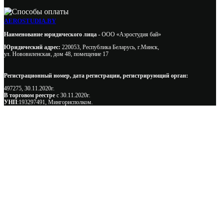
AEROSTUDIA.BY
Наименование юридического лица -
ООО «Аэростудия бай»
Юридический адрес:
220053, Республика Беларусь, г.Минск,
ул. Нововиленская, дом 48, помещение 17
Регистрационный номер, дата регистрации, регистрирующий орган:
497275, 30.11.2020г.
В торговом реестре
с 30.11.2020г.
УНП
:193297491, Мингорисполком.
Сэкономьте Ваше время на подбор
радиаторов!
Позвоните и мы: - рассчитаем требуемую мощность; -