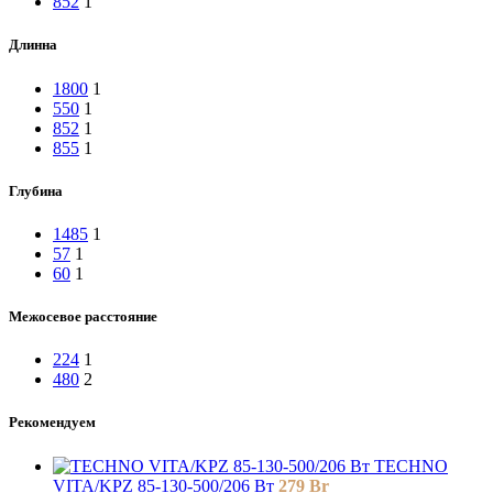
852
1
Длинна
1800
1
550
1
852
1
855
1
Глубина
1485
1
57
1
60
1
Межосевое расстояние
224
1
480
2
Рекомендуем
TECHNO
VITA/KPZ 85-130-500/206 Вт
279
Br