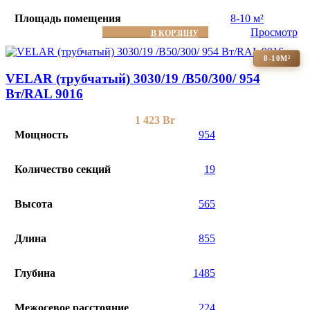
Площадь помещения
8-10 м²
Просмотр
В КОРЗИНУ
8-10М²
VELAR (трубчатый) 3030/19 /B50/300/ 954
Bт/RAL 9016
1 423
Br
Мощность
954
Количество секций
19
Высота
565
Длина
855
Глубина
1485
Межосевое расстояние
224