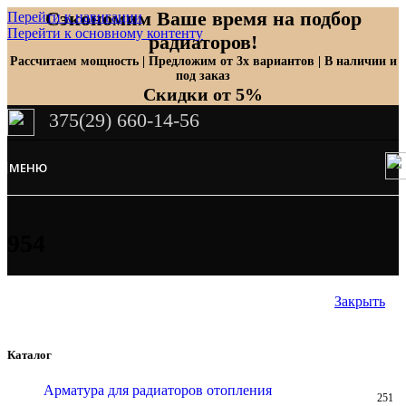
Сэкономим Ваше время на подбор
Перейти к навигации
Перейти к основному контенту
радиаторов!
Рассчитаем мощность | Предложим от 3х вариантов | В наличии и
под заказ
Скидки от 5%
375(29) 660-14-56
МЕНЮ
954
Закрыть
Каталог
Арматура для радиаторов отопления
251