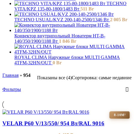
TECHNO
VITA/KPZ 135-80-1800/1483 Вт
511
Br
TECHNO USUAL/KVZ 200-140-2500/1346 Вт
2 005
Br
Конвектор внутрипольный Новатерм HT-B-
140/350/1900/1188 Вт
1 846
Br
ROYAL CLIMA Наружные блоки MULTI GAMMA
4TFM-32HN/OUT
0
Br
Главная
»
954
Показаны все (4)
Сортировка: самые недавние
Фильтры
8-10М²
VELAR P60 V/13/550/ 954 Bт/RAL 9016