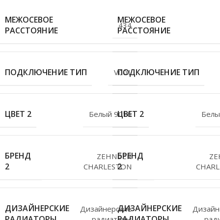
МЕЖОСЕВОЕ
МЕЖОСЕВОЕ
434
РАССТОЯНИЕ
РАССТОЯНИЕ
ПОДКЛЮЧЕНИЕ ТИП
ПОДКЛЮЧЕНИЕ ТИП
V001
ЦВЕТ 2
ЦВЕТ 2
Белый 9016
Белы
БРЕНД
БРЕНД
ZEHNDER
ZE
2
2
CHARLESTON
CHARL
ДИЗАЙНЕРСКИЕ
ДИЗАЙНЕРСКИЕ
Дизайнерские
Дизайн
РАДИАТОРЫ
РАДИАТОРЫ
радиаторы
рад