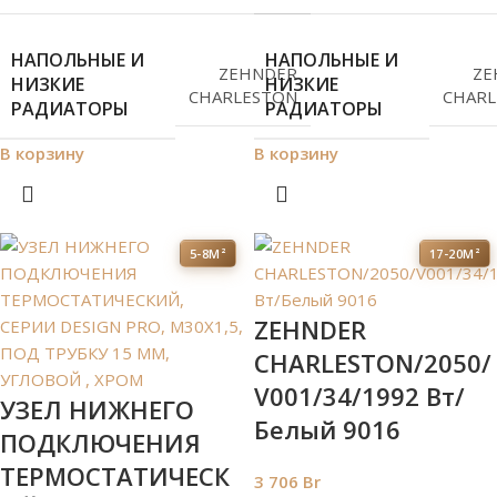
НАПОЛЬНЫЕ И
НАПОЛЬНЫЕ И
ZEHNDER
ZE
НИЗКИЕ
НИЗКИЕ
CHARLESTON
CHARL
РАДИАТОРЫ
РАДИАТОРЫ
В корзину
В корзину
5-8М²
17-20М²
ZEHNDER
CHARLESTON/2050/
V001/34/1992 Вт/
УЗЕЛ НИЖНЕГО
Белый 9016
ПОДКЛЮЧЕНИЯ
ТЕРМОСТАТИЧЕСК
3 706
Br