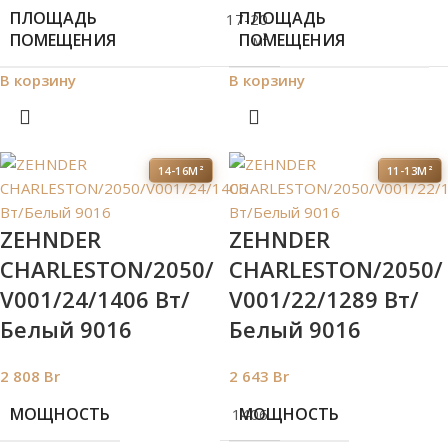
ПЛОЩАДЬ
ПЛОЩАДЬ
17-20
ПОМЕЩЕНИЯ
ПОМЕЩЕНИЯ
м²
В корзину
В корзину
14-16М²
11-13М²
ZEHNDER
ZEHNDER
CHARLESTON/2050/
CHARLESTON/2050/
V001/24/1406 Вт/
V001/22/1289 Вт/
Белый 9016
Белый 9016
2 808
Br
2 643
Br
МОЩНОСТЬ
МОЩНОСТЬ
1406