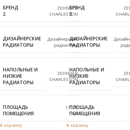
БРЕНД
БРЕНД
ZEHNDER
ZE
2
2
CHARLESTON
CHARL
ДИЗАЙНЕРСКИЕ
ДИЗАЙНЕРСКИЕ
Дизайнерские
Дизайн
РАДИАТОРЫ
РАДИАТОРЫ
радиаторы
рад
НАПОЛЬНЫЕ И
НАПОЛЬНЫЕ И
ZEHNDER
ZE
НИЗКИЕ
НИЗКИЕ
CHARLESTON
CHARL
РАДИАТОРЫ
РАДИАТОРЫ
ПЛОЩАДЬ
ПЛОЩАДЬ
17-20
ПОМЕЩЕНИЯ
ПОМЕЩЕНИЯ
м²
В корзину
В корзину