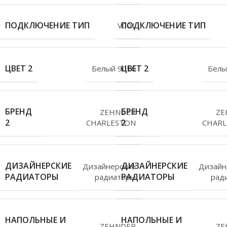
ПОДКЛЮЧЕНИЕ ТИП
ПОДКЛЮЧЕНИЕ ТИП
V001
ЦВЕТ 2
ЦВЕТ 2
Белый 9016
Белы
БРЕНД
БРЕНД
ZEHNDER
ZE
2
2
CHARLESTON
CHARL
ДИЗАЙНЕРСКИЕ
ДИЗАЙНЕРСКИЕ
Дизайнерские
Дизайн
РАДИАТОРЫ
РАДИАТОРЫ
радиаторы
рад
НАПОЛЬНЫЕ И
НАПОЛЬНЫЕ И
ZEHNDER
ZE