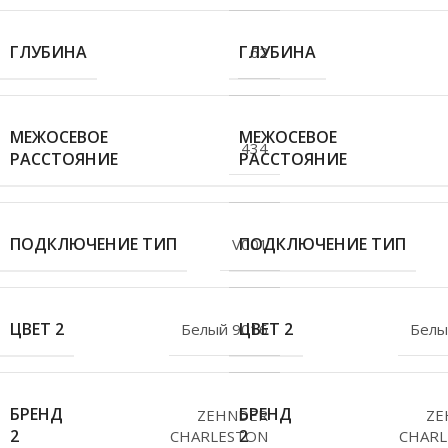
ГЛУБИНА
ГЛУБИНА
62
МЕЖОСЕВОЕ
МЕЖОСЕВОЕ
434
РАССТОЯНИЕ
РАССТОЯНИЕ
ПОДКЛЮЧЕНИЕ ТИП
ПОДКЛЮЧЕНИЕ ТИП
V001
ЦВЕТ 2
ЦВЕТ 2
Белый 9016
Белы
БРЕНД
БРЕНД
ZEHNDER
ZE
2
2
CHARLESTON
CHARL