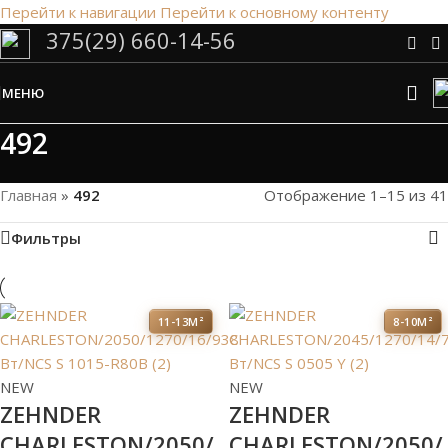
Перейти к навигации
Перейти к основному контенту
375(29) 660-14-56
Сэкономим Ваше время на подбор
радиаторов!
МЕНЮ
Рассчитаем мощность | Предложим от 3х вариантов | В
наличии и под заказ
492
Скидки от 5%
Главная
»
492
Отображение 1–15 из 41
Фильтры
11-13М²
8-10М²
NEW
NEW
ZEHNDER
ZEHNDER
CHARLESTON/2050/
CHARLESTON/2050/