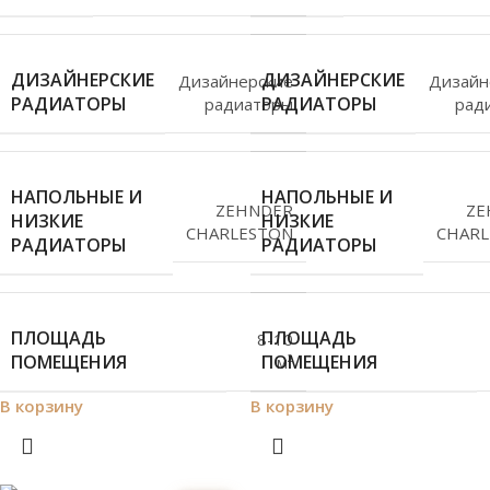
ДИЗАЙНЕРСКИЕ
ДИЗАЙНЕРСКИЕ
Дизайнерские
Дизайн
РАДИАТОРЫ
РАДИАТОРЫ
радиаторы
рад
НАПОЛЬНЫЕ И
НАПОЛЬНЫЕ И
ZEHNDER
ZE
НИЗКИЕ
НИЗКИЕ
CHARLESTON
CHARL
РАДИАТОРЫ
РАДИАТОРЫ
ПЛОЩАДЬ
ПЛОЩАДЬ
8-10
ПОМЕЩЕНИЯ
ПОМЕЩЕНИЯ
м²
В корзину
В корзину