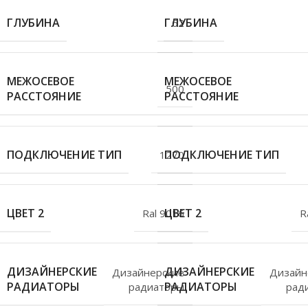
ГЛУБИНА
ГЛУБИНА
62
МЕЖОСЕВОЕ
МЕЖОСЕВОЕ
500
РАССТОЯНИЕ
РАССТОЯНИЕ
ПОДКЛЮЧЕНИЕ ТИП
ПОДКЛЮЧЕНИЕ ТИП
1270
ЦВЕТ 2
ЦВЕТ 2
Ral 9016
R
ДИЗАЙНЕРСКИЕ
ДИЗАЙНЕРСКИЕ
Дизайнерские
Дизайн
РАДИАТОРЫ
РАДИАТОРЫ
радиаторы
рад