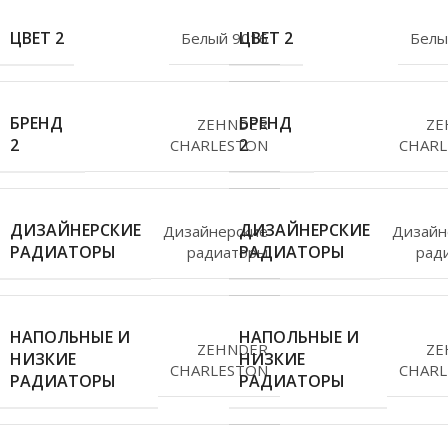
ЦВЕТ 2
ЦВЕТ 2
Белый 9016
Белы
БРЕНД
БРЕНД
ZEHNDER
ZE
2
2
CHARLESTON
CHARL
ДИЗАЙНЕРСКИЕ
ДИЗАЙНЕРСКИЕ
Дизайнерские
Дизайн
РАДИАТОРЫ
РАДИАТОРЫ
радиаторы
рад
НАПОЛЬНЫЕ И
НАПОЛЬНЫЕ И
ZEHNDER
ZE
НИЗКИЕ
НИЗКИЕ
CHARLESTON
CHARL
РАДИАТОРЫ
РАДИАТОРЫ