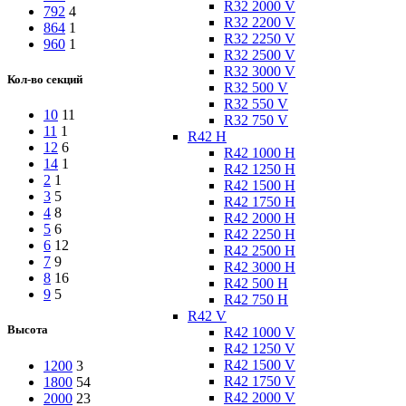
R32 2000 V
792
4
R32 2200 V
864
1
R32 2250 V
960
1
R32 2500 V
R32 3000 V
Кол-во секций
R32 500 V
R32 550 V
10
11
R32 750 V
11
1
R42 H
12
6
R42 1000 H
14
1
R42 1250 H
2
1
R42 1500 H
3
5
R42 1750 H
4
8
R42 2000 H
5
6
R42 2250 H
6
12
R42 2500 H
7
9
R42 3000 H
8
16
R42 500 H
9
5
R42 750 H
R42 V
Высота
R42 1000 V
R42 1250 V
R42 1500 V
1200
3
R42 1750 V
1800
54
R42 2000 V
2000
23