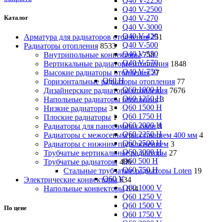
Q40 V-2250
Q40 V-2500
Q40 V-270
Каталог
Q40 V-3000
Q40 V-420
Арматура для радиаторов отопления
251
Q40 V-500
Радиаторы отопления
8533
Q40 V-550
Внутрипольные конвекторы
758
Q40 V-570
Вертикальные радиаторы отопления
1848
Q40 V-750
Высокие радиаторы отопления
27
Q60 H
Горизонтальные радиаторы отопления
77
Q60 1000 H
Дизайнерские радиаторы отопления
7676
Q60 1250 H
Напольные радиаторы отопления
3
Q60 1500 H
Низкие радиаторы
3
Q60 1750 H
Плоские радиаторы
1
Q60 2000 H
Радиаторы для панорамных окон
8
Q60 2250 H
Радиаторы с межосевым расстоянием 400 мм
4
Q60 2500 H
Радиаторы с нижним подключением
3
Q60 3000 H
Трубчатые вертикальные радиаторы
27
Q60 500 H
Трубчатые радиаторы
486
Q60 750 H
Cтальные трубчатые радиаторы Loten
19
Q60 V
Электрические конвекторы
634
Q60 1000 V
Напольные конвекторы
634
Q60 1250 V
Q60 1500 V
По цене
Q60 1750 V