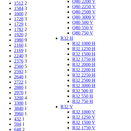
Q80 2200 V
1512
2
Q80 2250 V
1584
3
Q80 2500 V
1600
2
Q80 3000 V
1728
3
Q80 500 V
1729
1
Q80 550 V
1782
2
Q80 750 V
1920
2
R32 H
1980
9
R32 1000 H
2160
1
R32 1250 H
2169
1
R32 1500 H
2240
3
R32 1750 H
2376
3
R32 2000 H
2560
5
R32 2200 H
2592
1
R32 2250 H
2640
1
R32 2500 H
2722
1
R32 3000 H
2880
1
R32 500 H
2970
1
R32 550 H
3200
4
R32 750 H
3300
1
R32 V
3840
1
R32 1000 V
3960
1
R32 1250 V
432
1
R32 1500 V
594
1
R32 1750 V
648
2