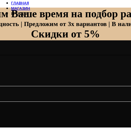
ГЛАВНАЯ
МАГАЗИН
м Ваше время на подбор ра
БРЕНДЫ
Отопление
ность | Предложим от 3х вариантов | В нали
Скидки от 5%
Zehnder
Zehnder Charleston
Loten
Daveti
Royal Thermo
Кондиционеры
Daikin
Mitsubishi Heavy
Hitachi
Mitsubishi Electric
LG
Все бренды
Вентиляция
Invisiline
Muno Air
Systemair