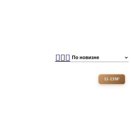
11-13М²