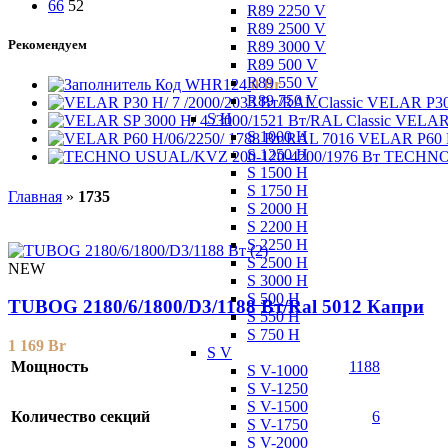
66
52
R89 2250 V
R89 2500 V
Рекомендуем
R89 3000 V
R89 500 V
R89 550 V
Код WHR124
0
Br
R89 750 V
VELAR P30 
S H
VELAR S
S 1000 H
VELAR P60 H
S 1250 H
TECHNO 
S 1500 H
S 1750 H
Главная
»
1735
S 2000 H
S 2200 H
S 2250 H
S 2500 H
NEW
S 3000 H
S 500 H
TUBOG 2180/6/1800/D3/1188 Вт/Ral 5012 Капри
S 550 H
S 750 H
1 169
Br
S V
Мощность
1188
S V-1000
S V-1250
S V-1500
Количество секций
6
S V-1750
S V-2000