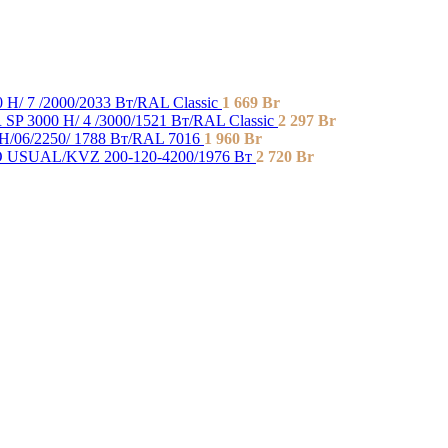
H/ 7 /2000/2033 Вт/RAL Classic
1 669
Br
P 3000 H/ 4 /3000/1521 Вт/RAL Classic
2 297
Br
/06/2250/ 1788 Bт/RAL 7016
1 960
Br
USUAL/KVZ 200-120-4200/1976 Вт
2 720
Br