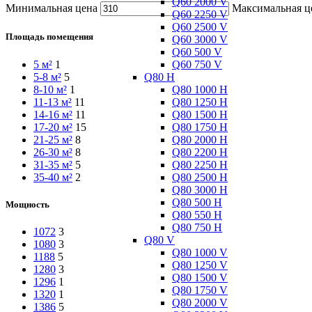
Q60 2000 V
Минимальная цена
Максимальная ц
Q60 2250 V
Q60 2500 V
Площадь помещения
Q60 3000 V
Q60 500 V
Q60 750 V
5 м²
1
Q80 H
5-8 м²
5
Q80 1000 H
8-10 м²
1
Q80 1250 H
11-13 м²
11
Q80 1500 H
14-16 м²
11
Q80 1750 H
17-20 м²
15
Q80 2000 H
21-25 м²
8
Q80 2200 H
26-30 м²
8
Q80 2250 H
31-35 м²
5
Q80 2500 H
35-40 м²
2
Q80 3000 H
Q80 500 H
Мощность
Q80 550 H
Q80 750 H
1072
3
Q80 V
1080
3
Q80 1000 V
1188
5
Q80 1250 V
1280
3
Q80 1500 V
1296
1
Q80 1750 V
1320
1
Q80 2000 V
1386
5