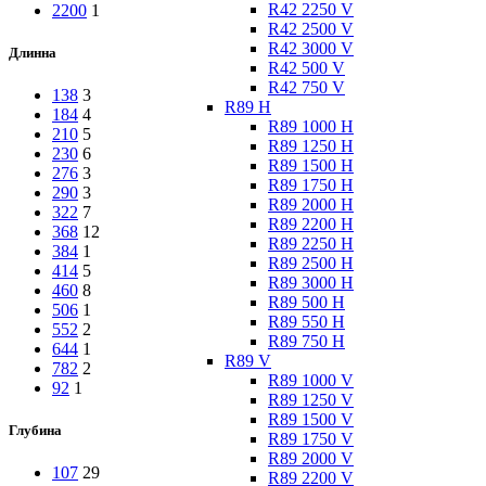
R42 2250 V
2200
1
R42 2500 V
R42 3000 V
Длинна
R42 500 V
R42 750 V
138
3
R89 H
184
4
R89 1000 H
210
5
R89 1250 H
230
6
R89 1500 H
276
3
R89 1750 H
290
3
R89 2000 H
322
7
R89 2200 H
368
12
R89 2250 H
384
1
R89 2500 H
414
5
R89 3000 H
460
8
R89 500 H
506
1
R89 550 H
552
2
R89 750 H
644
1
R89 V
782
2
R89 1000 V
92
1
R89 1250 V
R89 1500 V
Глубина
R89 1750 V
R89 2000 V
107
29
R89 2200 V