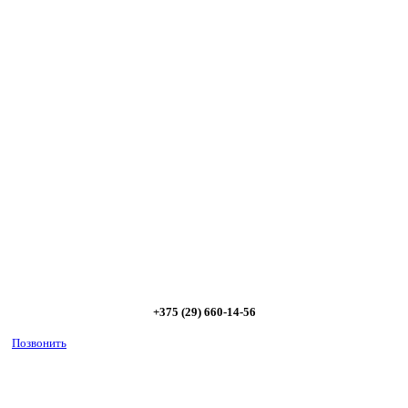
Сэкономьте Ваше время на подбор
радиаторов!
Позвоните и мы: - рассчитаем требуемую мощность; -
предложим от 3х вариантов в разном дизайне и ценовом
диапазоне; - большой выбор в наличии и под заказ;
Позвоните сейчас и получите скидку от
5%
+375 (29) 660-14-56
Позвонить