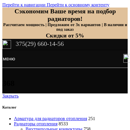
Перейти к навигации
Перейти к основному контенту
Сэкономим Ваше время на подбор
радиаторов!
Рассчитаем мощность | Предложим от 3х вариантов | В наличии и
под заказ
Скидки от 5%
375(29) 660-14-56
МЕНЮ
368
Закрыть
Каталог
Арматура для радиаторов отопления
251
Радиаторы отопления
8533
Внутрипольные конвекторы
758