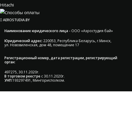
Hitachi
AEROSTUDIA.BY
Наименование юридического лица -
ООО «Аэростудия бай»
Юридический адрес:
220053, Республика Беларусь, г.Минск,
ул. Нововиленская, дом 48, помещение 17
Регистрационный номер, дата регистрации, регистрирующий
орган:
497275, 30.11.2020г.
В торговом реестре
с 30.11.2020г.
УНП
:193297491, Мингорисполком.
Сэкономьте Ваше время на подбор
радиаторов!