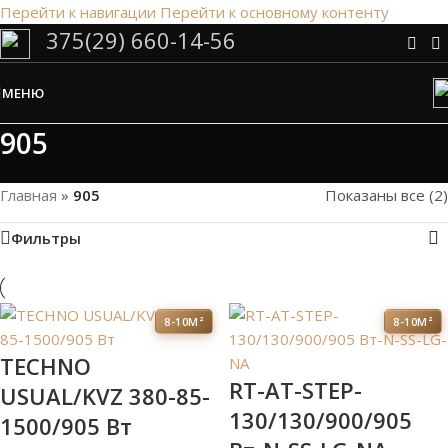
Перейти к навигации
Перейти к основному контенту
375(29) 660-14-56
Сэкономим Ваше время на подбор
радиаторов!
МЕНЮ
Рассчитаем мощность | Предложим от 3х вариантов | В
наличии и под заказ
905
Скидки от 5%
Главная
»
905
Показаны все (2)
Фильтры
8-10М²
8-10М²
TECHNO
RT-AT-STEP-
USUAL/KVZ 380-85-
130/130/900/905
1500/905 Вт