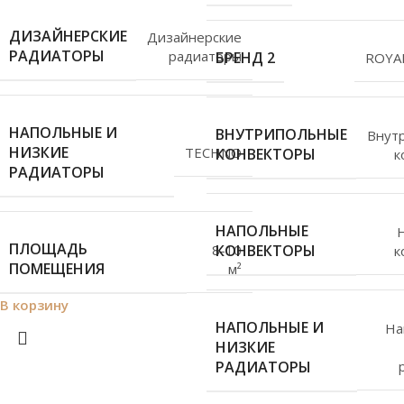
ДИЗАЙНЕРСКИЕ
Дизайнерские
РАДИАТОРЫ
радиаторы
БРЕНД 2
ROYA
НАПОЛЬНЫЕ И
ВНУТРИПОЛЬНЫЕ
Внут
НИЗКИЕ
TECHNO
КОНВЕКТОРЫ
к
РАДИАТОРЫ
НАПОЛЬНЫЕ
ПЛОЩАДЬ
8-10
КОНВЕКТОРЫ
к
ПОМЕЩЕНИЯ
м²
В корзину
НАПОЛЬНЫЕ И
На
НИЗКИЕ
РАДИАТОРЫ