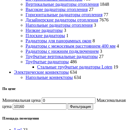
Вертикальные радиаторы отопления
1848
Высокие радиаторы отопления
27
Горизонтальные радиаторы отопления
77
Дизайнерские радиаторы отопления
7676
Напольные радиаторы отопления
3
Низкие радиаторы
3
Плоские радиаторы
1
Радиаторы для панорамных окон
8
Радиаторы с межосевым расстоянием 400 мм
4
Радиаторы с нижним подключением
3
Трубчатые вертикальные радиаторы
27
Трубчатые радиаторы
486
Cтальные трубчатые радиаторы Loten
19
Электрические конвекторы
634
Напольные конвекторы
634
По цене
Минимальная цена
Максимальная
цена
Фильтрация
Площадь помещения
5 м²
23