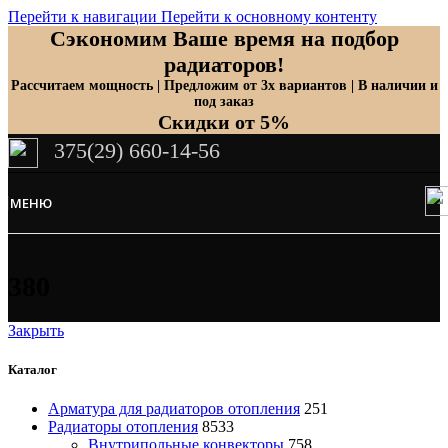
Перейти к навигации
Перейти к основному контенту
Сэкономим Ваше время на подбор
радиаторов!
Рассчитаем мощность | Предложим от 3х вариантов | В наличии и
под заказ
Скидки от 5%
375(29) 660-14-56
МЕНЮ
380
Закрыть
Каталог
Арматура для радиаторов отопления
251
Радиаторы отопления
8533
Внутрипольные конвекторы
758