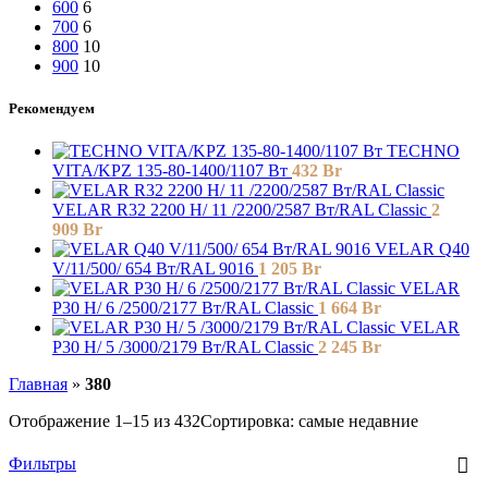
600
6
700
6
800
10
900
10
Рекомендуем
TECHNO
VITA/KPZ 135-80-1400/1107 Вт
432
Br
VELAR R32 2200 H/ 11 /2200/2587 Вт/RAL Classic
2
909
Br
VELAR Q40
V/11/500/ 654 Bт/RAL 9016
1 205
Br
VELAR
P30 H/ 6 /2500/2177 Вт/RAL Classic
1 664
Br
VELAR
P30 H/ 5 /3000/2179 Вт/RAL Classic
2 245
Br
Главная
»
380
Отображение 1–15 из 432
Сортировка: самые недавние
Фильтры