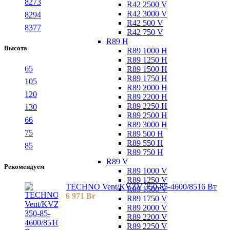
8273
R42 2500 V
R42 3000 V
8294
R42 500 V
8377
R42 750 V
R89 H
Высота
R89 1000 H
R89 1250 H
65
R89 1500 H
R89 1750 H
105
R89 2000 H
120
R89 2200 H
R89 2250 H
130
R89 2500 H
66
R89 3000 H
75
R89 500 H
R89 550 H
85
R89 750 H
R89 V
Рекомендуем
R89 1000 V
R89 1250 V
TECHNO Vent/KVZV 350-85-4600/8516 Вт
R89 1500 V
6 971
Br
R89 1750 V
R89 2000 V
R89 2200 V
R89 2250 V