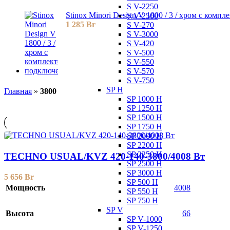
S V-2250
Stinox Minori Design V 1800 / 3 / хром с комп
S V-2500
1 285
Br
S V-270
S V-3000
S V-420
S V-500
S V-550
S V-570
S V-750
SP H
Главная
»
3800
SP 1000 H
SP 1250 H
SP 1500 H
SP 1750 H
SP 2000 H
SP 2200 H
SP 2250 H
TECHNO USUAL/KVZ 420-140-3800/4008 Вт
SP 2500 H
SP 3000 H
5 656
Br
SP 500 H
Мощность
4008
SP 550 H
SP 750 H
SP V
Высота
66
SP V-1000
SP V-1250