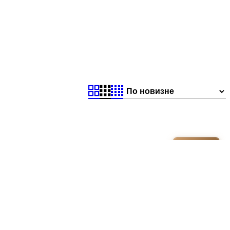
40-50М²