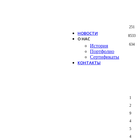
Systemair
Trox
Salda
VTS
251
НОВОСТИ
8533
О НАС
634
История
Портфолио
Сертификаты
КОНТАКТЫ
1
2
9
4
5
4