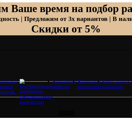
м Ваше время на подбор ра
ность | Предложим от 3х вариантов | В нали
Скидки от 5%
польные
Невидимые
Напольные
Биметалличес
низкие
решетки
конвекторы
радиаторы
диаторы
Внутрипольные
конвекторы
3800