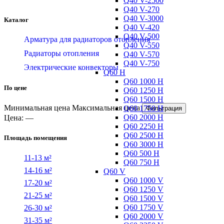
Q40 V-2500
Q40 V-270
Q40 V-3000
Каталог
Q40 V-420
Q40 V-500
Арматура для радиаторов отопления
Q40 V-550
Радиаторы отопления
Q40 V-570
Q40 V-750
Электрические конвекторы
Q60 H
Q60 1000 H
По цене
Q60 1250 H
Q60 1500 H
Минимальная цена
Максимальная цена
Q60 1750 H
Фильтрация
Q60 2000 H
Цена:
—
Q60 2250 H
Q60 2500 H
Площадь помещения
Q60 3000 H
Q60 500 H
11-13 м²
Q60 750 H
14-16 м²
Q60 V
Q60 1000 V
17-20 м²
Q60 1250 V
21-25 м²
Q60 1500 V
Q60 1750 V
26-30 м²
Q60 2000 V
31-35 м²