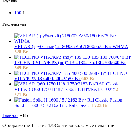
Глубина
150
1
Рекомендуем
VELAR (трубчатый) 2180/03 /V50/1800/ 675 Bт/ WHMA
528
Br
TECHNO VITA/KPZ (nd)* 135-130-135-130-700/640 Вт
549
Br
TECHNO
VITA/KPZ 185-400-500-2/687 Вт
663
Br
VELAR Q60 1750 H/ 8 /1750/3183 Вт/RAL Classic
2
221
Br
Fusion
Solid H 1600 / 5 / 2162 Вт / Ral Classic
1 723
Br
Главная
»
85
Отображение 1–15 из 479
Сортировка: самые недавние