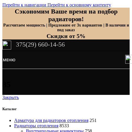
Перейти к навигации
Перейти к основному контенту
Сэкономим Ваше время на подбор
радиаторов!
Рассчитаем мощность | Предложим от 3х вариантов | В наличии и
под заказ
Скидки от 5%
375(29) 660-14-56
МЕНЮ
85
Закрыть
Каталог
Арматура для радиаторов отопления
251
Радиаторы отопления
8533
Внутрипольные конвекторы
758