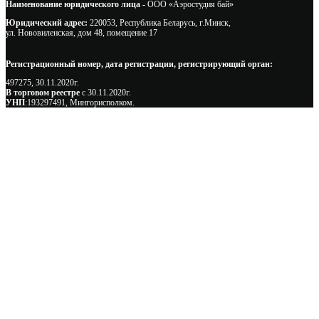
Наименование юридического лица -
ООО «Аэростудия бай»
Юридический адрес:
220053, Республика Беларусь, г.Минск,
ул. Нововиленская, дом 48, помещение 17
Регистрационный номер, дата регистрации, регистрирующий орган:
497275, 30.11.2020г.
В торговом реестре
с 30.11.2020г.
УНП
:193297491, Мингорисполком.
Сэкономьте Ваше время на подбор
радиаторов!
Позвоните и мы: - рассчитаем требуемую мощность; -
предложим от 3х вариантов в разном дизайне и ценовом
диапазоне; - большой выбор в наличии и под заказ;