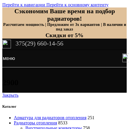
Перейти к навигации
Перейти к основному контенту
Сэкономим Ваше время на подбор
радиаторов!
Рассчитаем мощность | Предложим от 3х вариантов | В наличии и
под заказ
Скидки от 5%
375(29) 660-14-56
МЕНЮ
2900
Закрыть
Каталог
Арматура для радиаторов отопления
251
Радиаторы отопления
8533
Внутрипольные конвекторы
758