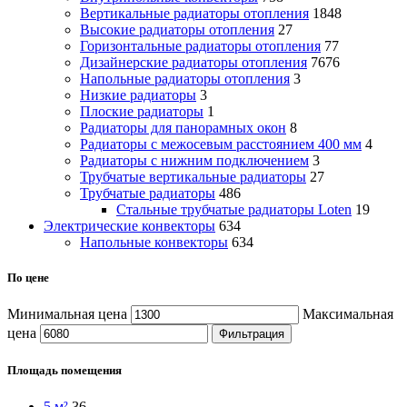
Вертикальные радиаторы отопления
1848
Высокие радиаторы отопления
27
Горизонтальные радиаторы отопления
77
Дизайнерские радиаторы отопления
7676
Напольные радиаторы отопления
3
Низкие радиаторы
3
Плоские радиаторы
1
Радиаторы для панорамных окон
8
Радиаторы с межосевым расстоянием 400 мм
4
Радиаторы с нижним подключением
3
Трубчатые вертикальные радиаторы
27
Трубчатые радиаторы
486
Cтальные трубчатые радиаторы Loten
19
Электрические конвекторы
634
Напольные конвекторы
634
По цене
Минимальная цена
Максимальная
цена
Фильтрация
Площадь помещения
5 м²
36