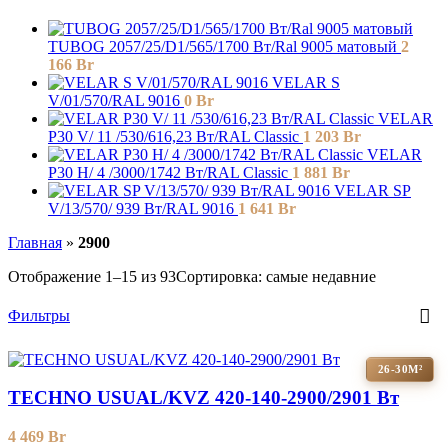
TUBOG 2057/25/D1/565/1700 Вт/Ral 9005 матовый
2
166
Br
VELAR S
V/01/570/RAL 9016
0
Br
VELAR
P30 V/ 11 /530/616,23 Вт/RAL Classic
1 203
Br
VELAR
P30 H/ 4 /3000/1742 Вт/RAL Classic
1 881
Br
VELAR SP
V/13/570/ 939 Bт/RAL 9016
1 641
Br
Главная
»
2900
Отображение 1–15 из 93
Сортировка: самые недавние
Фильтры
26-30М²
TECHNO USUAL/KVZ 420-140-2900/2901 Вт
4 469
Br