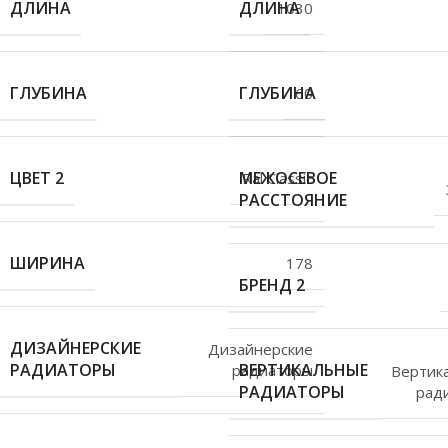
ДЛИНА
ДЛИНА
1030
ГЛУБИНА
ГЛУБИНА
60
ЦВЕТ 2
МЕЖОСЕВОЕ
Ral Classic
РАССТОЯНИЕ
ШИРИНА
178
БРЕНД 2
ДИЗАЙНЕРСКИЕ
Дизайнерские
РАДИАТОРЫ
ВЕРТИКАЛЬНЫЕ
радиаторы
Вертик
РАДИАТОРЫ
рад