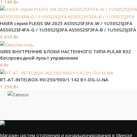
1 149
Br
HAIER серия FLEXIS SM 2025 AS50S2SF3FA-W / 1U50S2SJ3FA
AS50S2SF4FA-G / 1U50S2SJ3FA AS50S2SF3FA-B / 1U50S2SJ3FA
5 610
Br
GREE ВНУТРЕННИЕ БЛОКИ НАСТЕННОГО ТИПА PULAR R32
беспроводной пульт управления
0
Br
RT-AT-INTELBOX-90/250/900/1 142 Вт-DG-U-NA
1 256
Br
Магазин систем отопления и кондиционирования в Минске