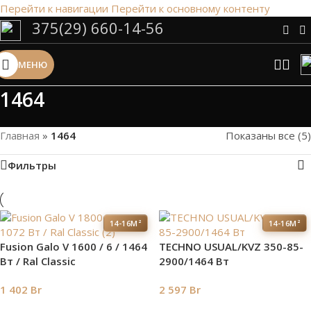
Перейти к навигации
Перейти к основному контенту
375(29) 660-14-56
Сэкономим Ваше время на подбор
радиаторов!
МЕНЮ
Рассчитаем мощность | Предложим от 3х вариантов | В
наличии и под заказ
1464
Скидки от 5%
Главная
»
1464
Показаны все (5)
Фильтры
14-16М²
14-16М²
Fusion Galo V 1600 / 6 / 1464
TECHNO USUAL/KVZ 350-85-
Вт / Ral Classic
2900/1464 Вт
1 402
Br
2 597
Br