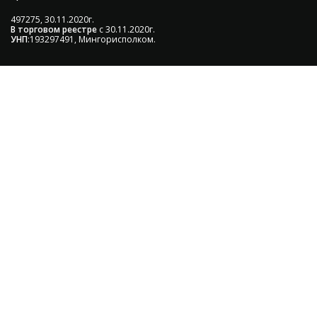
497275, 30.11.2020г.
В торговом реестре
с 30.11.2020г.
УНП
:193297491, Мингорисполком.
Сэкономьте Ваше время на подбор
радиаторов!
Позвоните и мы: - рассчитаем требуемую мощность; -
предложим от 3х вариантов в разном дизайне и
ценовом диапазоне; - большой выбор в наличии и под
заказ;
Позвоните сейчас и получите скидку
от 5%