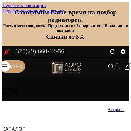
Перейти к навигации
Перейти к основному контенту
Сэкономим Ваше время на подбор
радиаторов!
Рассчитаем мощность | Предложим от 3х вариантов | В наличии и
под заказ
Скидки от 5%
375(29) 660-14-56
МЕНЮ
2700
Закрыть
КАТАЛОГ