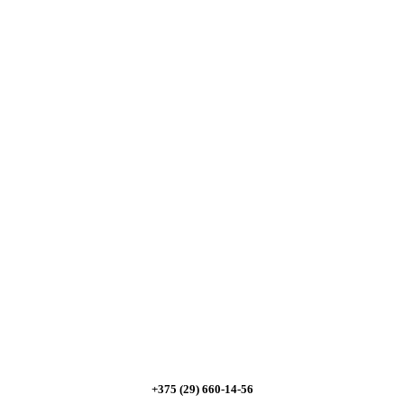
Сэкономьте Ваше время на подбор
радиаторов!
Позвоните и мы: - рассчитаем требуемую мощность;
- предложим от 3х вариантов в разном дизайне и
ценовом диапазоне; - большой выбор в наличии и
под заказ;
Позвоните сейчас и получите скидку
от 5%
+375 (29) 660-14-56