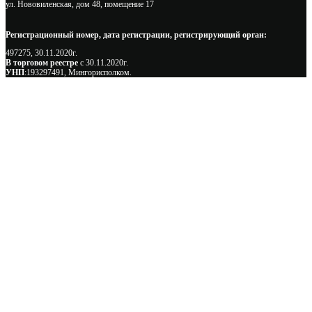
ул. Нововиленская, дом 48, помещение 17
Регистрационный номер, дата регистрации, регистрирующий орган:
497275, 30.11.2020г.
В торговом реестре
с 30.11.2020г.
УНП
:193297491, Мингорисполком.
Сэкономьте Ваше время на подбор
радиаторов!
Позвоните и мы: - рассчитаем требуемую мощность; -
предложим от 3х вариантов в разном дизайне и ценовом
диапазоне; - большой выбор в наличии и под заказ;
Позвоните сейчас и получите скидку от