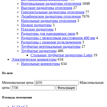
Вертикальные радиаторы отопления
1848
Высокие радиаторы отопления
27
Горизонтальные радиаторы отопления
77
Дизайнерские радиаторы отопления
7676
Напольные радиаторы отопления
3
Низкие радиаторы
3
Плоские радиаторы
1
Радиаторы для панорамных окон
8
Радиаторы с межосевым расстоянием 400 мм
4
Радиаторы с нижним подключением
3
Трубчатые вертикальные радиаторы
27
Трубчатые радиаторы
486
Cтальные трубчатые радиаторы Loten
19
Электрические конвекторы
634
Напольные конвекторы
634
По цене
Минимальная цена
Максимальная
цена
Фильтрация
Площадь помещения
11-13 м²
2