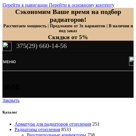
Перейти к навигации
Перейти к основному контенту
Сэкономим Ваше время на подбор
радиаторов!
Рассчитаем мощность | Предложим от 3х вариантов | В наличии и
под заказ
Скидки от 5%
375(29) 660-14-56
МЕНЮ
3600
Закрыть
Каталог
Арматура для радиаторов отопления
251
Радиаторы отопления
8533
Внутрипольные конвекторы
758