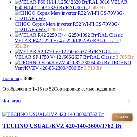
VELAR
P60 H/14 /1250/ 2320 Bт/RAL 9016
2 503
Br
СHIGO Серия Mars inverter R32 WI-FI CS-70V3G-
1D211AE5-W3
3 200
Br
VELAR R42 2250 H/ 4 /2250/1092 Вт/RAL Classic
1
351
Br
VELAR SP 1750 V/ 12 /666/2637 Вт/RAL Classic
2 785
Br
TECHNO
Vent/KVZV 420-85-2300/4506 Вт
3 713
Br
Главная
»
3600
Отображение 1–15 из 52
Сортировка: самые недавние
Фильтры
35-40М²
TECHNO USUAL/KVZ 420-140-3600/3762 Вт