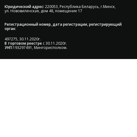
Юридический адрес:
220053, Республика Беларусь, г.Минск,
ул. Нововиленская, дом 48, помещение 17
Регистрационный номер, дата регистрации, регистрирующий
орган:
497275, 30.11.2020г.
В торговом реестре
с 30.11.2020г.
УНП
:193297491, Мингорисполком.
Сэкономьте Ваше время на подбор
радиаторов!
Позвоните и мы: - рассчитаем требуемую мощность; -
предложим от 3х вариантов в разном дизайне и
ценовом диапазоне; - большой выбор в наличии и под
заказ;