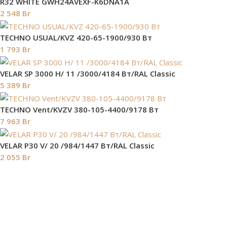
R32 WHITE GWH24AVEXF-K6DNA1A
2 548
Br
TECHNO USUAL/KVZ 420-65-1900/930 Вт
1 793
Br
VELAR SP 3000 H/ 11 /3000/4184 Вт/RAL Classic
5 389
Br
TECHNO Vent/KVZV 380-105-4400/9178 Вт
7 963
Br
VELAR P30 V/ 20 /984/1447 Вт/RAL Classic
2 055
Br