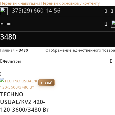
Перейти к навигации
Перейти к основному контенту
375(29) 660-14-56
Сэкономим Ваше время на подбор
радиаторов!
МЕНЮ
Рассчитаем мощность | Предложим от 3х вариантов | В
наличии и под заказ
3480
Скидки от 5%
Главная
»
3480
Отображение единственного товара
Фильтры
31-35М²
TECHNO
USUAL/KVZ 420-
120-3600/3480 Вт