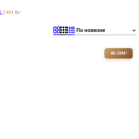
6
2 691
Br
40-50М²