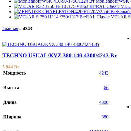
Mohlenhoff/WSK 
VELA
VELAR S 7
Главная
»
4243
TECHNO USUAL/KVZ 380-140-4300/4243 Вт
5 944
Br
Мощность
4243
Высота
66
Длина
4300
Ширина
380