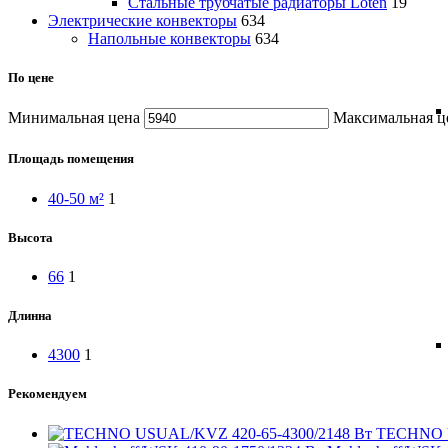
Cтальные трубчатые радиаторы Loten
19
Электрические конвекторы
634
Напольные конвекторы
634
По цене
Минимальная цена
Максимальная ц
Площадь помещения
40-50 м²
1
Высота
66
1
Длинна
4300
1
Рекомендуем
TECHNO U