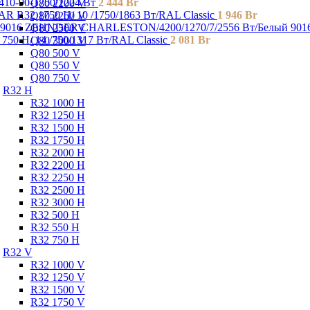
410-90-1750/1224 Вт
2 444
Br
Q80 2200 V
R R32 1750 H/ 10 /1750/1863 Вт/RAL Classic
1 946
Br
Q80 2250 V
ZEHNDER CHARLESTON/4200/1270/7/2556 Вт/Белый 901
Q80 2500 V
50 H/ 14 /750/1317 Вт/RAL Classic
2 081
Br
Q80 3000 V
Q80 500 V
Q80 550 V
Q80 750 V
R32 H
R32 1000 H
R32 1250 H
R32 1500 H
R32 1750 H
R32 2000 H
R32 2200 H
R32 2250 H
R32 2500 H
R32 3000 H
R32 500 H
R32 550 H
R32 750 H
R32 V
R32 1000 V
R32 1250 V
R32 1500 V
R32 1750 V