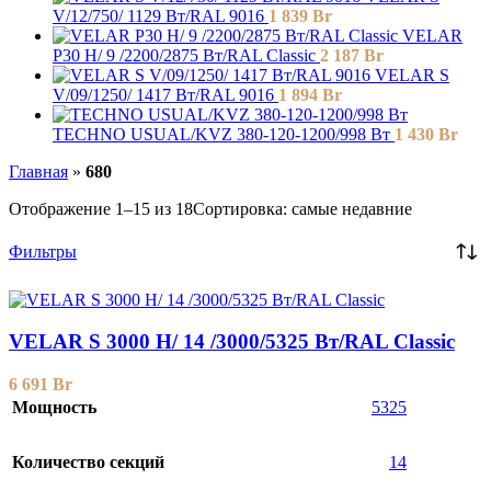
V/12/750/ 1129 Bт/RAL 9016
1 839
Br
VELAR
P30 H/ 9 /2200/2875 Вт/RAL Classic
2 187
Br
VELAR S
V/09/1250/ 1417 Bт/RAL 9016
1 894
Br
TECHNO USUAL/KVZ 380-120-1200/998 Вт
1 430
Br
Главная
»
680
Отображение 1–15 из 18
Сортировка: самые недавние
Фильтры
VELAR S 3000 H/ 14 /3000/5325 Вт/RAL Classic
6 691
Br
Мощность
5325
Количество секций
14