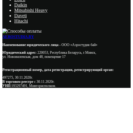
Daikin
Mitsubishi Heavy
Daveti
Hitachi
AEROSTUDIA.BY
Наименование юридического лица -
ООО «Аэростудия бай»
Юридический адрес:
220053, Республика Беларусь, г.Минск,
ул. Нововиленская, дом 48, помещение 17
Регистрационный номер, дата регистрации, регистрирующий орган:
497275, 30.11.2020г.
В торговом реестре
с 30.11.2020г.
УНП
:193297491, Мингорисполком.
Сэкономьте Ваше время на подбор