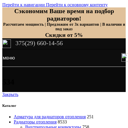
Перейти к навигации
Перейти к основному контенту
Сэкономим Ваше время на подбор
радиаторов!
Рассчитаем мощность | Предложим от 3х вариантов | В наличии и
под заказ
Скидки от 5%
375(29) 660-14-56
МЕНЮ
534
Закрыть
Каталог
Арматура для радиаторов отопления
251
Радиаторы отопления
8533
Внутрипольные конвекторы
758