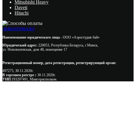
Mitsubishi Heavy
Daveti
Hitachi
AEROSTUDIA.BY
Наименование юридического лица -
ООО «Аэростудия бай»
Юридический адрес:
220053, Республика Беларусь, г.Минск,
ул. Нововиленская, дом 48, помещение 17
Регистрационный номер, дата регистрации, регистрирующий орган:
497275, 30.11.2020г.
В торговом реестре
с 30.11.2020г.
УНП
:193297491, Мингорисполком.
Сэкономьте Ваше время на подбор
радиаторов!