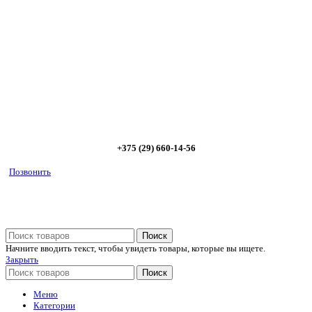
Позвоните и мы: - рассчитаем требуемую мощность; -
предложим от 3х вариантов в разном дизайне и ценовом
диапазоне; - большой выбор в наличии и под заказ;
Позвоните сейчас и получите скидку от
5%
+375 (29) 660-14-56
Позвонить
Поиск
Начните вводить текст, чтобы увидеть товары, которые вы ищете.
Закрыть
Поиск
Меню
Категории