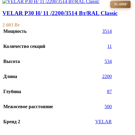
35-40М²
VELAR P30 H/ 11 /2200/3514 Вт/RAL Classic
2 603
Br
Мощность
3514
Количество секций
11
Высота
534
Длина
2200
Глубина
87
Межосевое расстояние
500
Бренд 2
VELAR