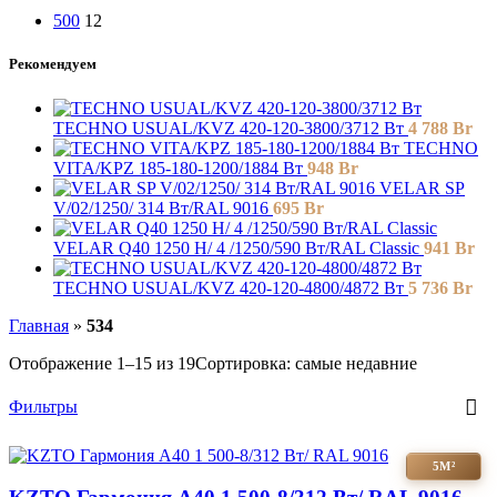
500
12
Рекомендуем
TECHNO USUAL/KVZ 420-120-3800/3712 Вт
4 788
Br
TECHNO
VITA/KPZ 185-180-1200/1884 Вт
948
Br
VELAR SP
V/02/1250/ 314 Bт/RAL 9016
695
Br
VELAR Q40 1250 H/ 4 /1250/590 Вт/RAL Classic
941
Br
TECHNO USUAL/KVZ 420-120-4800/4872 Вт
5 736
Br
Главная
»
534
Отображение 1–15 из 19
Сортировка: самые недавние
Фильтры
5М²