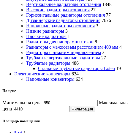
Вертикальные радиаторы отопления
1848
Высокие радиаторы отопления
27
Горизонтальные радиаторы отопления
77
Дизайнерские радиаторы отопления
7676
Напольные радиаторы отопления
3
Низкие радиаторы
3
Плоские радиаторы
1
Радиаторы для панорамных окон
8
Радиаторы с межосевым расстоянием 400 мм
4
Радиаторы с нижним подключением
3
Трубчатые вертикальные радиаторы
27
Трубчатые радиаторы
486
Cтальные трубчатые радиаторы Loten
19
Электрические конвекторы
634
Напольные конвекторы
634
По цене
Минимальная цена
Максимальная
цена
Фильтрация
Площадь помещения
5 м²
1