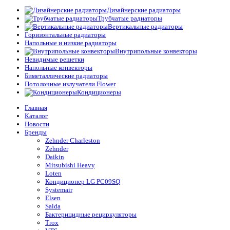
Дизайнерские радиаторы
Трубчатые радиаторы
Вертикальные радиаторы
Горизонтальные радиаторы
Напольные и низкие радиаторы
Внутрипольные конвекторы
Невидимые решетки
Напольные конвекторы
Биметаллические радиаторы
Потолочные излучатели Flower
Кондиционеры
Главная
Каталог
Новости
Бренды
Zehnder Charleston
Zehnder
Daikin
Mitsubishi Heavy
Loten
Кондиционер LG PC09SQ
Systemair
Elsen
Salda
Бактерицидные рециркуляторы
Trox