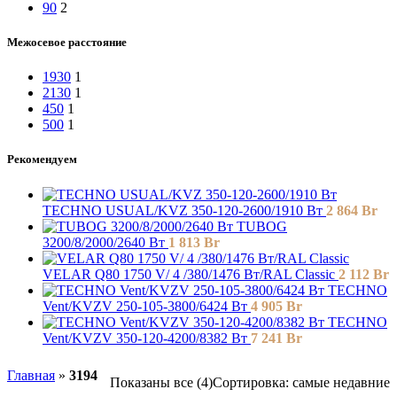
90
2
Межосевое расстояние
1930
1
2130
1
450
1
500
1
Рекомендуем
TECHNO USUAL/KVZ 350-120-2600/1910 Вт
2 864
Br
TUBOG
3200/8/2000/2640 Вт
1 813
Br
VELAR Q80 1750 V/ 4 /380/1476 Вт/RAL Classic
2 112
Br
TECHNO
Vent/KVZV 250-105-3800/6424 Вт
4 905
Br
TECHNO
Vent/KVZV 350-120-4200/8382 Вт
7 241
Br
Главная
»
3194
Показаны все (4)
Сортировка: самые недавние