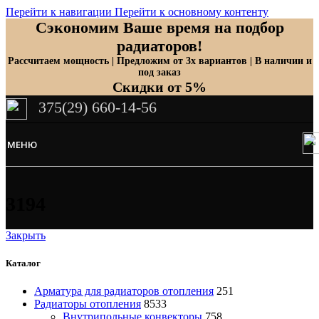
Перейти к навигации
Перейти к основному контенту
Сэкономим Ваше время на подбор
радиаторов!
Рассчитаем мощность | Предложим от 3х вариантов | В наличии и
под заказ
Скидки от 5%
375(29) 660-14-56
МЕНЮ
3194
Закрыть
Каталог
Арматура для радиаторов отопления
251
Радиаторы отопления
8533
Внутрипольные конвекторы
758