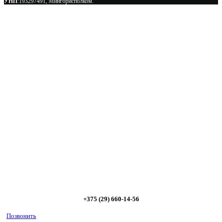
УНП
:193297491, Мингорисполком.
Сэкономьте Ваше время на подбор
радиаторов!
Позвоните и мы: - рассчитаем требуемую мощность; -
предложим от 3х вариантов в разном дизайне и ценовом
диапазоне; - большой выбор в наличии и под заказ;
Позвоните сейчас и получите скидку от
5%
+375 (29) 660-14-56
Позвонить