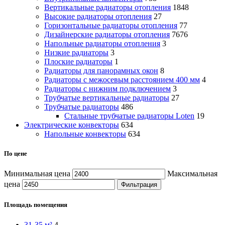
Вертикальные радиаторы отопления
1848
Высокие радиаторы отопления
27
Горизонтальные радиаторы отопления
77
Дизайнерские радиаторы отопления
7676
Напольные радиаторы отопления
3
Низкие радиаторы
3
Плоские радиаторы
1
Радиаторы для панорамных окон
8
Радиаторы с межосевым расстоянием 400 мм
4
Радиаторы с нижним подключением
3
Трубчатые вертикальные радиаторы
27
Трубчатые радиаторы
486
Cтальные трубчатые радиаторы Loten
19
Электрические конвекторы
634
Напольные конвекторы
634
По цене
Минимальная цена
Максимальная
цена
Фильтрация
Площадь помещения
31-35 м²
4