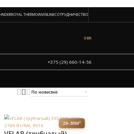
аторов!
HNDER
ROYAL THERMO
INVISILINE
СОТРУДНИЧЕСТВО
 и под заказ
0
BR
+375 (29) 660-14-56
26-30М²
VELAR (трубчатый)