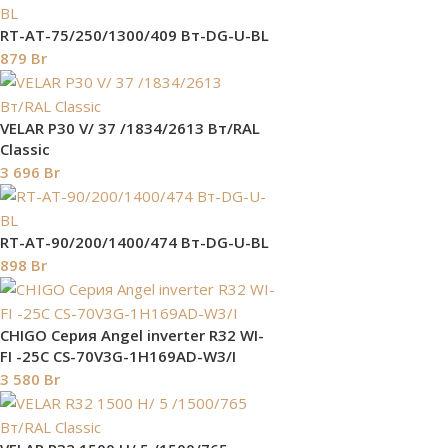
RT-AT-75/250/1300/409 Вт-DG-U-BL
879
Br
VELAR P30 V/ 37 /1834/2613 Вт/RAL
Classic
3 696
Br
RT-AT-90/200/1400/474 Вт-DG-U-BL
898
Br
СHIGO Серия Angel inverter R32 WI-
FI -25C CS-70V3G-1H169AD-W3/I
3 580
Br