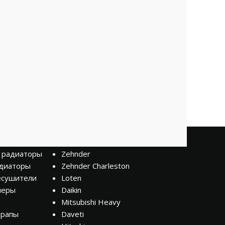
Бренды
 радиаторы
Zehnder
диаторы
Zehnder Charleston
есушители
Loten
неры
Daikin
Mitsubishi Heavy
трапы
Daveti