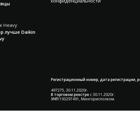
конфиденциальности
авцы
р лучше Daikin
vy
Регистрационный номер, дата регистрации, 
497275, 30.11.2020г.
В торговом реестре
с 30.11.2020г.
УНП
:193297491, Мингорисполком.