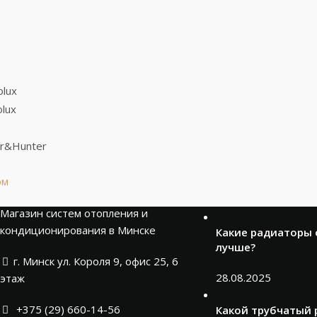
рм
Новости
Магазин систем отопления и
кондиционирования в Минске
Какие радиаторы
лучше?
г. Минск ул. Короля 9, офис 25, 6
28.08.2025
этаж
+375 (29) 660-14-56
Какой трубчатый 