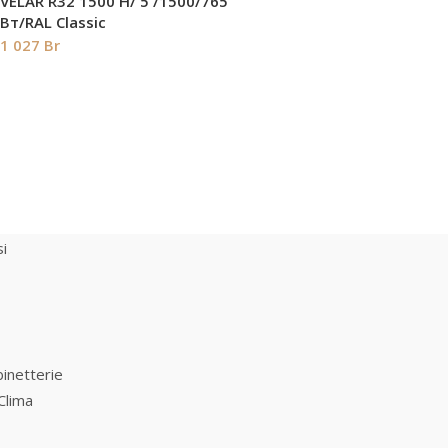
VELAR R32 1500 H/ 5 /1500/765
Вт/RAL Classic
1 027
Br