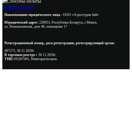
AEROSTUDIA.BY
Наименование юридического лица -
ООО «Аэростудия бай»
Юридический адрес:
220053, Республика Беларусь, г.Минск,
ул. Нововиленская, дом 48, помещение 17
Регистрационный номер, дата регистрации, регистрирующий орган:
497275, 30.11.2020г.
В торговом реестре
с 30.11.2020г.
УНП
:193297491, Мингорисполком.
Сэкономьте Ваше время на подбор
радиаторов!
Позвоните и мы: - рассчитаем требуемую мощность; -