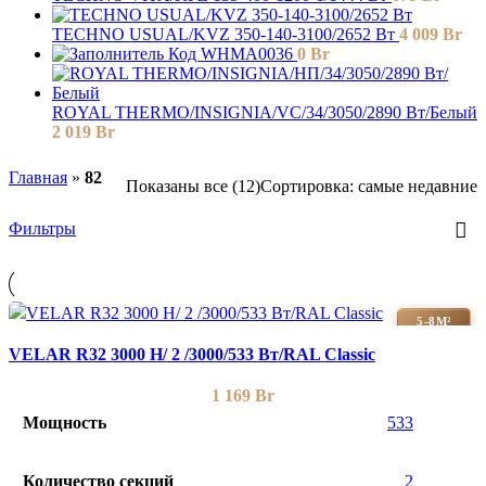
TECHNO USUAL/KVZ 350-140-3100/2652 Вт
4 009
Br
Код WHMA0036
0
Br
ROYAL THERMO/INSIGNIA/VC/34/3050/2890 Вт/Белый
2 019
Br
Главная
»
82
Показаны все (12)
Сортировка: самые недавние
Фильтры
5-8М²
VELAR R32 3000 H/ 2 /3000/533 Вт/RAL Classic
1 169
Br
Мощность
533
Количество секций
2