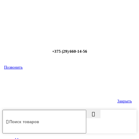
предложим от 3х вариантов в разном дизайне и ценовом
диапазоне; - большой выбор в наличии и под заказ;
Позвоните сейчас и получите скидку от
5%
+375 (29) 660-14-56
Позвонить
Закрыть