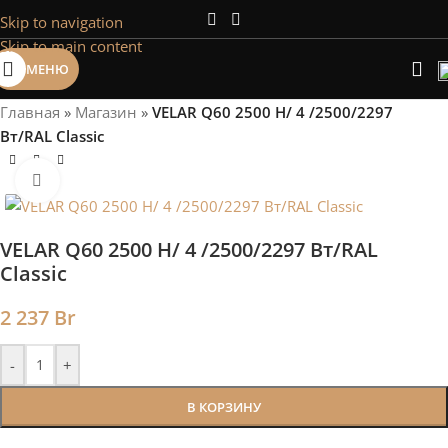
Skip to navigation
Сэкономим Ваше время на подбор
Skip to main content
радиаторов!
МЕНЮ
Рассчитаем мощность | Предложим от 3х вариантов | В
наличии и под заказ
Главная
»
Магазин
»
VELAR Q60 2500 H/ 4 /2500/2297
Скидки от 5%
Вт/RAL Classic
Нажмите, чтобы увеличить
VELAR Q60 2500 H/ 4 /2500/2297 Вт/RAL
Classic
2 237
Br
-
+
В КОРЗИНУ