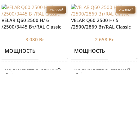
31-35М²
26-30М²
VELAR Q60 2500 H/ 6
VELAR Q60 2500 H/ 5
/2500/3445 Вт/RAL Classic
/2500/2869 Вт/RAL Classic
3 080
Br
2 658
Br
МОЩНОСТЬ
МОЩНОСТЬ
3445
КОЛИЧЕСТВО СЕКЦИЙ
КОЛИЧЕСТВО СЕКЦИЙ
6
ВЫСОТА
ВЫСОТА
460
ДЛИНА
ДЛИНА
2500
ГЛУБИНА
ГЛУБИНА
87