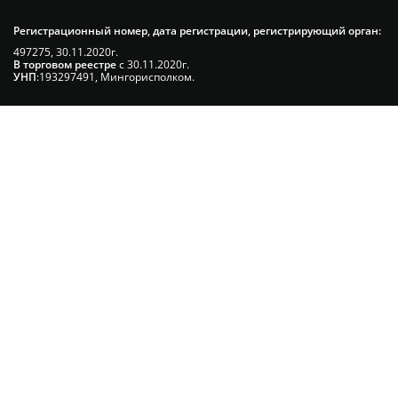
Регистрационный номер, дата регистрации, регистрирующий орган:
497275, 30.11.2020г.
В торговом реестре
с 30.11.2020г.
УНП
:193297491, Мингорисполком.
Сэкономьте Ваше время на подбор
радиаторов!
Позвоните и мы: - рассчитаем требуемую
мощность; - предложим от 3х вариантов в разном
дизайне и ценовом диапазоне; - большой выбор
в наличии и под заказ;