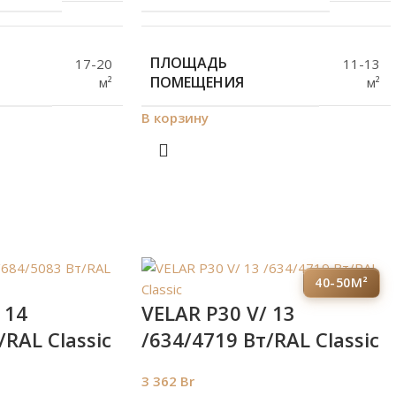
ПЛОЩАДЬ
17-20
11-13
ПОМЕЩЕНИЯ
м²
м²
В корзину
40-50М²
 14
VELAR P30 V/ 13
/RAL Classic
/634/4719 Вт/RAL Classic
3 362
Br