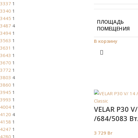
3337
1
3340
1
3445
1
ПЛОЩАДЬ
3487
4
ПОМЕЩЕНИЯ
3494
1
3563
1
В корзину
3631
1
3643
1
3670
1
3772
1
3803
4
3860
1
3945
1
3993
1
4004
1
VELAR P30 V/
4120
4
/684/5083 Вт
4158
1
4247
1
3 729
Br
4280
1