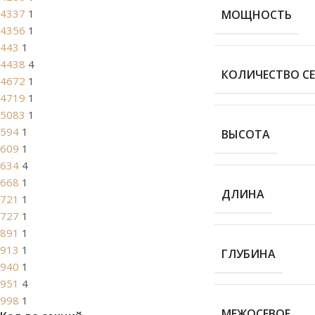
4337
1
МОЩНОСТЬ
4356
1
443
1
4438
4
КОЛИЧЕСТВО С
4672
1
4719
1
5083
1
594
1
ВЫСОТА
609
1
634
4
668
1
ДЛИНА
721
1
727
1
891
1
913
1
ГЛУБИНА
940
1
951
4
998
1
МЕЖОСЕВОЕ