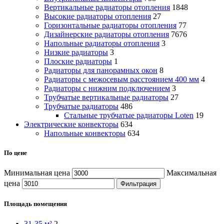
Вертикальные радиаторы отопления
1848
Высокие радиаторы отопления
27
Горизонтальные радиаторы отопления
77
Дизайнерские радиаторы отопления
7676
Напольные радиаторы отопления
3
Низкие радиаторы
3
Плоские радиаторы
1
Радиаторы для панорамных окон
8
Радиаторы с межосевым расстоянием 400 мм
4
Радиаторы с нижним подключением
3
Трубчатые вертикальные радиаторы
27
Трубчатые радиаторы
486
Cтальные трубчатые радиаторы Loten
19
Электрические конвекторы
634
Напольные конвекторы
634
По цене
Минимальная цена
Максимальная
цена
Фильтрация
Площадь помещения
31-35 м²
2