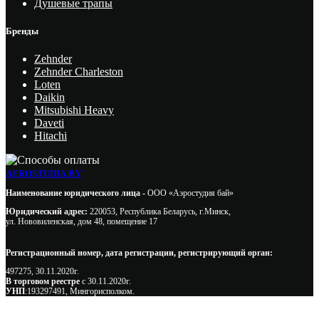
Душевые трапы
Бренды
Zehnder
Zehnder Charleston
Loten
Daikin
Mitsubishi Heavy
Daveti
Hitachi
AEROSTUDIA.BY
Наименование юридического лица -
ООО «Аэростудия бай»
Юридический адрес:
220053, Республика Беларусь, г.Минск,
ул. Нововиленская, дом 48, помещение 17
Регистрационный номер, дата регистрации, регистрирующий орган:
497275, 30.11.2020г.
В торговом реестре
с 30.11.2020г.
УНП
:193297491, Мингорисполком.