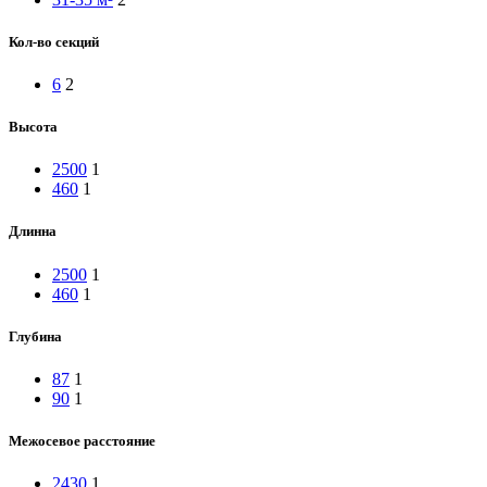
Кол-во секций
6
2
Высота
2500
1
460
1
Длинна
2500
1
460
1
Глубина
87
1
90
1
Межосевое расстояние
2430
1