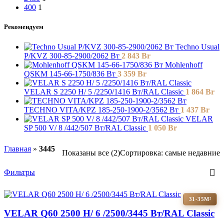
400
1
Рекомендуем
Techno Usual
P/KVZ 300-85-2900/2062 Вт
2 843
Br
Mohlenhoff
QSKM 145-66-1750/836 Вт
3 359
Br
VELAR S 2250 H/ 5 /2250/1416 Вт/RAL Classic
1 864
Br
TECHNO VITA/KPZ 185-250-1900-2/3562 Вт
1 437
Br
VELAR
SP 500 V/ 8 /442/507 Вт/RAL Classic
1 050
Br
Главная
»
3445
Показаны все (2)
Сортировка: самые недавние
Фильтры
31-35М²
VELAR Q60 2500 H/ 6 /2500/3445 Вт/RAL Classic