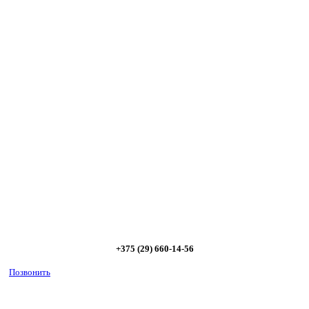
Сэкономьте Ваше время на подбор
радиаторов!
Позвоните и мы: - рассчитаем требуемую мощность; -
предложим от 3х вариантов в разном дизайне и ценовом
диапазоне; - большой выбор в наличии и под заказ;
Позвоните сейчас и получите скидку от
5%
+375 (29) 660-14-56
Позвонить