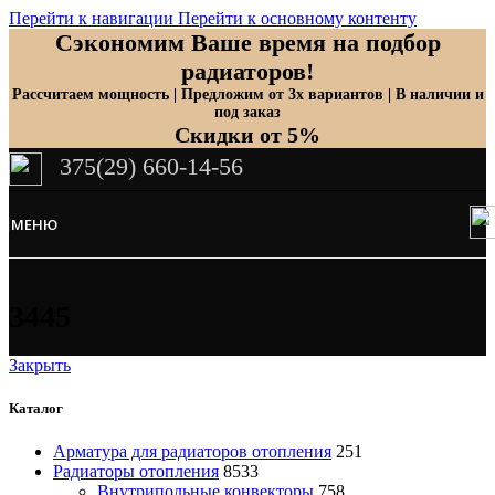
Перейти к навигации
Перейти к основному контенту
Сэкономим Ваше время на подбор
радиаторов!
Рассчитаем мощность | Предложим от 3х вариантов | В наличии и
под заказ
Скидки от 5%
375(29) 660-14-56
МЕНЮ
3445
Закрыть
Каталог
Арматура для радиаторов отопления
251
Радиаторы отопления
8533
Внутрипольные конвекторы
758