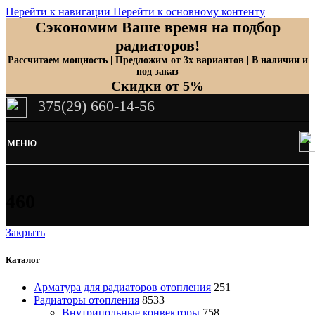
Перейти к навигации
Перейти к основному контенту
Сэкономим Ваше время на подбор
радиаторов!
Рассчитаем мощность | Предложим от 3х вариантов | В наличии и
под заказ
Скидки от 5%
375(29) 660-14-56
МЕНЮ
460
Закрыть
Каталог
Арматура для радиаторов отопления
251
Радиаторы отопления
8533
Внутрипольные конвекторы
758