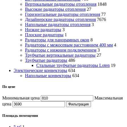
Вертикальные радиаторы отопления
1848
Высокие радиаторы отопления
27
Горизонтальные радиаторы отопления
77
Дизайнерские радиаторы отопления
7676
Напольные радиаторы отопления
3
Низкие радиаторы
3
Плоские радиаторы
1
Радиаторы для панорамных окон
8
Радиаторы с межосевым расстоянием 400 мм
4
Радиаторы с нижним подключением
3
Трубчатые вертикальные радиаторы
27
Трубчатые радиаторы
486
Cтальные трубчатые радиаторы Loten
19
Электрические конвекторы
634
Напольные конвекторы
634
По цене
Минимальная цена
Максимальная
цена
Фильтрация
Площадь помещения
5 м²
1