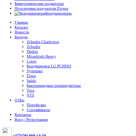
Биметаллические радиаторы
Потолочные излучатели Flower
Кондиционеры
Главная
Каталог
Новости
Бренды
Zehnder Charleston
Zehnder
Daikin
Mitsubishi Heavy
Loten
Кондиционер LG PC09SQ
Systemair
Elsen
Salda
Бактерицидные рециркуляторы
Trox
VTS
О Нас
Портфолио
Сертификаты
Контакты
Вход / Регистрация
+375(29) 660-14-56