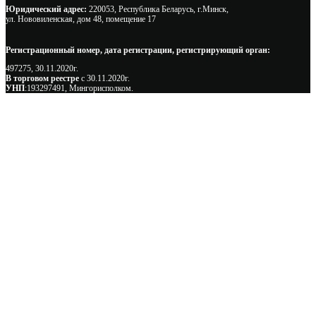
Юридический адрес:
220053, Республика Беларусь, г.Минск,
ул. Нововиленская, дом 48, помещение 17
Регистрационный номер, дата регистрации, регистрирующий орган:
497275, 30.11.2020г.
В торговом реестре
с 30.11.2020г.
УНП
:193297491, Мингорисполком.
Сэкономьте Ваше время на подбор
радиаторов!
Позвоните и мы: - рассчитаем требуемую мощность; -
предложим от 3х вариантов в разном дизайне и ценовом
диапазоне; - большой выбор в наличии и под заказ;
Позвоните сейчас и получите скидку от