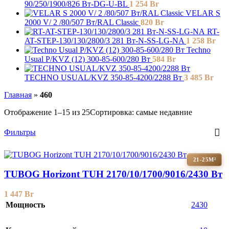
90/250/1900/826 Вт-DG-U-BL
1 254
Br
VELAR S
2000 V/ 2 /80/507 Вт/RAL Classic
820
Br
RT-
AT-STEP-130/130/2800/3 281 Вт-N-SS-LG-NA
1 258
Br
Techno
Usual P/KVZ (12) 300-85-600/280 Вт
584
Br
TECHNO USUAL/KVZ 350-85-4200/2288 Вт
3 485
Br
Главная
»
460
Отображение 1–15 из 25
Сортировка: самые недавние
Фильтры
21-25М²
TUBOG Horizont TUH 2170/10/1700/9016/2430 Вт
1 447
Br
Мощность
2430