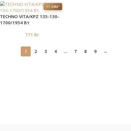
17-20М²
TECHNO VITA/KPZ 135-130-
1700/1954 Вт
771
Br
1
2
3
4
…
7
8
9
→