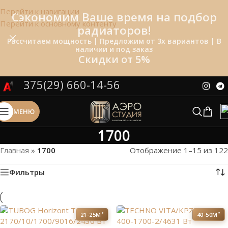
Перейти к навигации
Сэкономим Ваше время на подбор
Перейти к основному контенту
радиаторов!
Рассчитаем мощность | Предложим от 3х вариантов | В
наличии и под заказ
Скидки от 5%
375(29) 660-14-56
МЕНЮ
1700
Главная
»
1700
Отображение 1–15 из 122
Фильтры
21-25М²
40-50М²