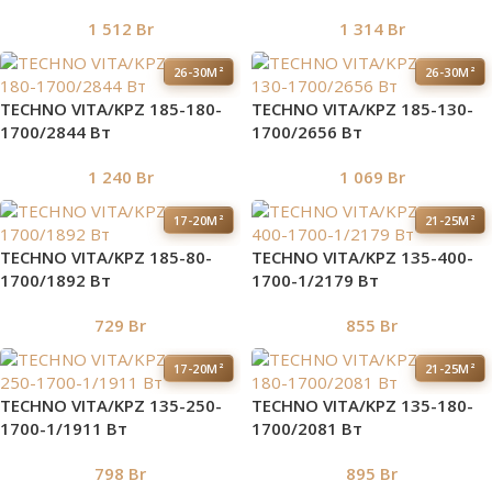
1 512
Br
1 314
Br
26-30М²
26-30М²
TECHNO VITA/KPZ 185-180-
TECHNO VITA/KPZ 185-130-
1700/2844 Вт
1700/2656 Вт
1 240
Br
1 069
Br
17-20М²
21-25М²
TECHNO VITA/KPZ 185-80-
TECHNO VITA/KPZ 135-400-
1700/1892 Вт
1700-1/2179 Вт
729
Br
855
Br
17-20М²
21-25М²
TECHNO VITA/KPZ 135-250-
TECHNO VITA/KPZ 135-180-
1700-1/1911 Вт
1700/2081 Вт
798
Br
895
Br