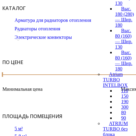
130
КАТАЛОГ
Выс.
180 (280)
— Шир.
Арматура для радиаторов отопления
180
Радиаторы отопления
Выс.
80 (160)
Электрические конвекторы
— Шир.
130
Выс.
80 (160)
ПО ЦЕНЕ
— Шир.
180
Atrium
TURBO
INTELBOX
Минимальная цена
Максим
110
150
190
300
80
ПЛОЩАДЬ ПОМЕЩЕНИЯ
90
ATRIUM
5 м²
TURBO без
блока