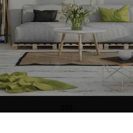
t
е
235