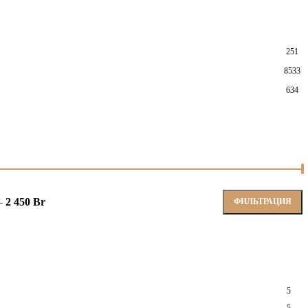
251
8533
634
—
2 450 Br
ФИЛЬТРАЦИЯ
5
5