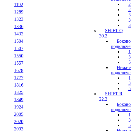
2
1192
2
1289
3
1323
3
3
1336
SHIFT Q
1432
30.2
1504
Боково
подключе
1507
1
1550
3
5
1557
Нижне
1678
подключе
1777
1
3
1816
5
1825
SHIFT R
22.2
1849
Боково
1924
подключе
2005
1
3
2020
5
2093
Нижне