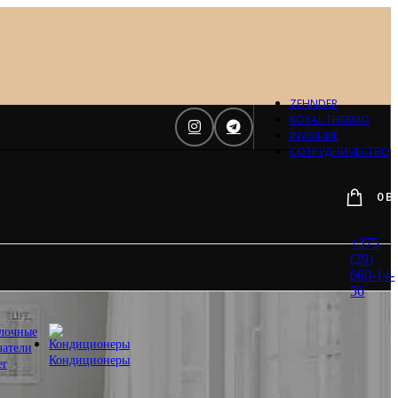
Отопление
Zehnder
Zehnder
Charleston
Loten
ZEHNDER
Daveti
ROYAL THERMO
Royal
INVISILINE
Thermo
СОТРУДНИЧЕСТВО
Кондиционеры
0
B
Daikin
Mitsubishi
Heavy
+375
Hitachi
(29)
Mitsubishi
660-14-
Electric
56
LG
лочные
Все бренды
чатели
Вентиляция
Кондиционеры
er
Invisiline
Muno Air