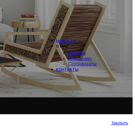
Systemair
Trox
Salda
VTS
НОВОСТИ
О НАС
История
Портфолио
Сертификаты
КОНТАКТЫ
Закрыть