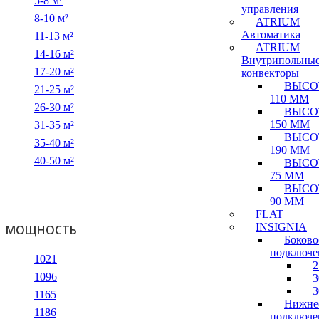
5-8 м²
управления
8-10 м²
ATRIUM
Автоматика
11-13 м²
ATRIUM
14-16 м²
Внутрипольны
17-20 м²
конвекторы
ВЫСО
21-25 м²
110 ММ
26-30 м²
ВЫСО
150 ММ
31-35 м²
ВЫСО
35-40 м²
190 ММ
40-50 м²
ВЫСО
75 ММ
ВЫСО
90 ММ
FLAT
INSIGNIA
МОЩНОСТЬ
Боково
подключе
1021
2
1096
3
3
1165
Нижне
1186
подключе