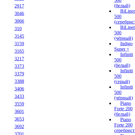
500
(белый)
2917
BiLiner
3046
500
3066
(серебрис
BiLiner
310
500
3145
(чёрный)
3159
Indigo
Super +
3165
Infiniti
3217
500
(белый)
3373
Infiniti
3379
500
3388
(серый)
Infiniti
3406
500
3433
(чёрный)
Piano
3559
Forte 200
3601
(белый)
3653
Piano
Forte 200
3692
серебрис
3701