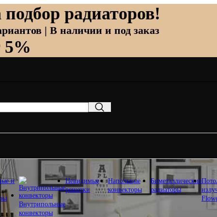
 подбор радиаторов!
риантов | В наличии и под заказ
т 5%
ные и
Невидимые
Напольные
Биметаллические
Пото
решетки
конвекторы
радиаторы
излу
оры
Flow
Внутрипольные
конвекторы