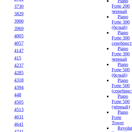
Piano
Forte 200
3730
черный
3829
Piano
3900
Forte 300
(белый)
3969
Piano
4005
Forte 300
4057
серебрис
Piano
4147
Forte 300
415
черный
Piano
4237
Forte 500
4285
(белый)
4318
Piano
Forte 500
4394
(серебрис
448
Piano
Forte 500
4505
(чёрный)
4513
Piano
4631
Forte
Tower
4641
Revolut
4741