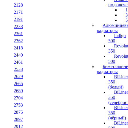
подключе
2128
1
2171
3
2191
5
Алюминиев
2233
радиаторы
2361
Indigo
2362
500
Revolut
2418
350
2440
Revolut
500
2461
Биметалличе
2533
радиаторы
2629
BiLiner
350
2665
(белый)
2689
BiLiner
350
2704
(серебрис
2753
BiLiner
2875
350
(чёрный)
2897
BiLiner
2912